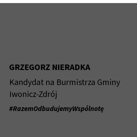
GRZEGORZ NIERADKA
Kandydat na Burmistrza Gminy
Iwonicz-Zdrój
#RazemOdbudujemyWspólnotę