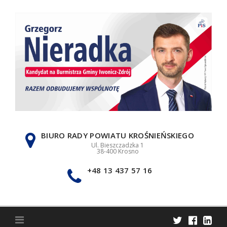
Skip
to
content
BIURO RADY POWIATU KROŚNIEŃSKIEGO
Ul. Bieszczadzka 1
38-400 Krosno
+48 13 437 57 16