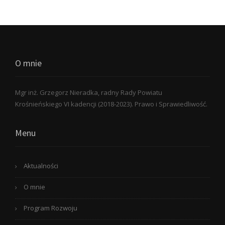
O mnie
Mgr inż. Grzegorz Nieradka, radny Rady Powiatu
Krośnieńskiego VI kadencji (2018-2023). Prawo i Sprawiedliwość.
Menu
Aktualności
O mnie
Program Rozwoju