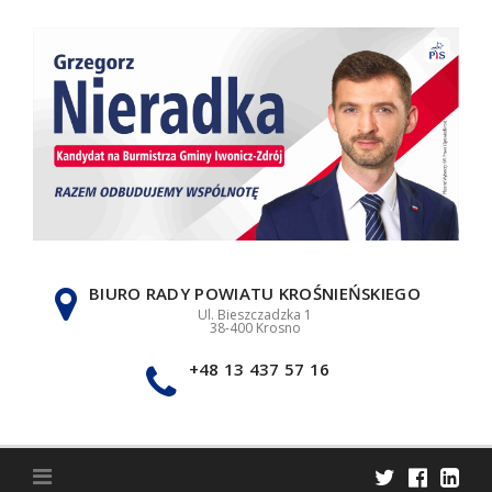
Skip
to
content
BIURO RADY POWIATU KROŚNIEŃSKIEGO
Ul. Bieszczadzka 1
38-400 Krosno
+48 13 437 57 16