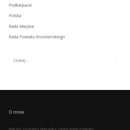
Podkarpacie
Polska
Rada Miejska
Rada Powiatu Krośnieńskiego
Szukaj:
O mnie
Mgr inż. Grzegorz Nieradka, radny Rady Powiatu