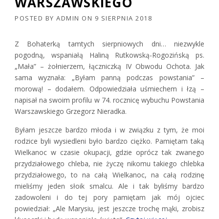
WARSZAWSKIEGO
POSTED BY
ADMIN
ON
9 SIERPNIA 2018
Z Bohaterką tamtych sierpniowych dni… niezwykle
pogodną, wspaniałą Haliną Rutkowską-Rogozińską ps.
„Mała” – żołnierzem, łączniczką IV Obwodu Ochota. Jak
sama wyznała: „Byłam panną podczas powstania” –
morową! – dodałem. Odpowiedziała uśmiechem i łzą –
napisał na swoim profilu w 74. rocznicę wybuchu Powstania
Warszawskiego Grzegorz Nieradka.
Byłam jeszcze bardzo młoda i w związku z tym, że moi
rodzice byli wysiedleni było bardzo ciężko. Pamiętam taką
Wielkanoc w czasie okupacji, gdzie oprócz tak zwanego
przydziałowego chleba, nie życzę nikomu takiego chlebka
przydziałowego, to na całą Wielkanoc, na całą rodzinę
mieliśmy jeden słoik smalcu. Ale i tak byliśmy bardzo
zadowoleni i do tej pory pamiętam jak mój ojciec
powiedział: „Ale Marysiu, jest jeszcze trochę mąki, zrobisz