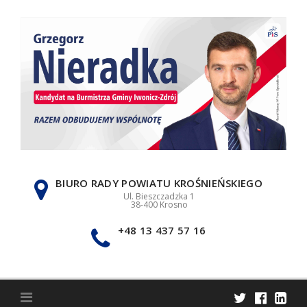
Skip
to
content
BIURO RADY POWIATU KROŚNIEŃSKIEGO
Ul. Bieszczadzka 1
38-400 Krosno
+48 13 437 57 16