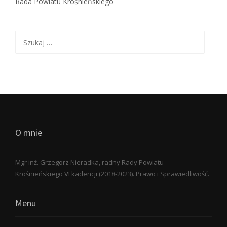
Rada Powiatu Krośnieńskiego
Szukaj:
O mnie
Mgr inż. Grzegorz Nieradka, radny Rady Powiatu
Krośnieńskiego VI kadencji (2018-2023). Prawo i Sprawiedliwość.
Menu