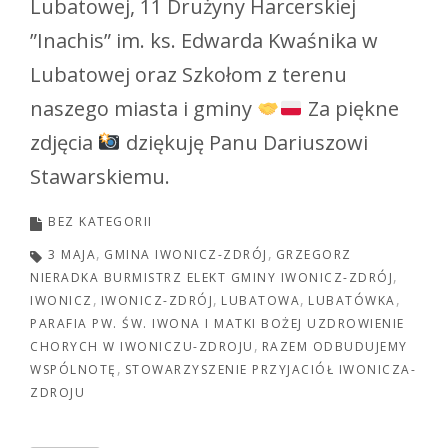
Lubatowej, 11 Drużyny Harcerskiej
”Inachis” im. ks. Edwarda Kwaśnika w
Lubatowej oraz Szkołom z terenu
naszego miasta i gminy
Za piękne
zdjęcia
dziękuję Panu Dariuszowi
Stawarskiemu.
BEZ KATEGORII
3 MAJA
GMINA IWONICZ-ZDRÓJ
GRZEGORZ
NIERADKA BURMISTRZ ELEKT GMINY IWONICZ-ZDRÓJ
IWONICZ
IWONICZ-ZDRÓJ
LUBATOWA
LUBATÓWKA
PARAFIA PW. ŚW. IWONA I MATKI BOŻEJ UZDROWIENIE
CHORYCH W IWONICZU-ZDROJU
RAZEM ODBUDUJEMY
WSPÓLNOTĘ
STOWARZYSZENIE PRZYJACIÓŁ IWONICZA-
ZDROJU