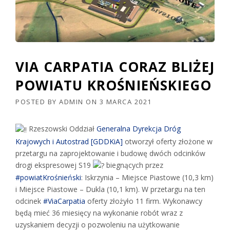
VIA CARPATIA CORAZ BLIŻEJ
POWIATU KROŚNIEŃSKIEGO
POSTED BY
ADMIN
ON
3 MARCA 2021
Rzeszowski Oddział
Generalna Dyrekcja Dróg
Krajowych i Autostrad [GDDKiA]
otworzył oferty złożone w
przetargu na zaprojektowanie i budowę dwóch odcinków
drogi ekspresowej S19
biegnących przez
#powiatKrośnieński
: Iskrzynia – Miejsce Piastowe (10,3 km)
i Miejsce Piastowe – Dukla (10,1 km). W przetargu na ten
odcinek
#ViaCarpatia
oferty złożyło 11 firm. Wykonawcy
będą mieć 36 miesięcy na wykonanie robót wraz z
uzyskaniem decyzji o pozwoleniu na użytkowanie