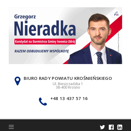
Skip
to
content
BIURO RADY POWIATU KROŚNIEŃSKIEGO
Ul. Bieszczadzka 1
38-400 Krosno
+48 13 437 57 16