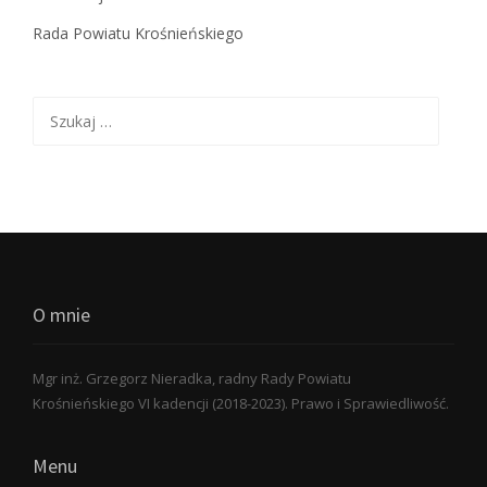
Rada Powiatu Krośnieńskiego
Szukaj:
O mnie
Mgr inż. Grzegorz Nieradka, radny Rady Powiatu
Krośnieńskiego VI kadencji (2018-2023). Prawo i Sprawiedliwość.
Menu