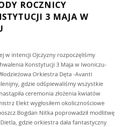
ODY ROCZNICY
STYTUCJI 3 MAJA W
U
j w intencji Ojczyzny rozpoczęliśmy
hwalenia Konstytucji 3 Maja w Iwoniczu-
łodzieżowa Orkiestra Dęta -Avanti
lenijny, gdzie odśpiewaliśmy wszystkie
astąpiła ceremonia złożenia kwiatów
istrz Elekt wygłosiłem okolicznościowe
boszcz Bogdan Nitka poprowadził modlitwę
Dietla, gdzie orkiestra dała fantastyczny