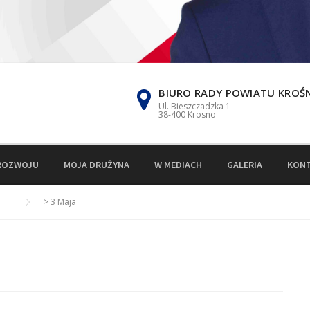
BIURO RADY POWIATU KROŚ
Ul. Bieszczadzka 1
38-400 Krosno
ROZWOJU
MOJA DRUŻYNA
W MEDIACH
GALERIA
KON
>
3 Maja