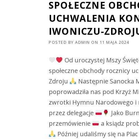
SPOŁECZNE OBCH
UCHWALENIA KON
IWONICZU-ZDROJ
POSTED BY
ADMIN
ON
11 MAJA 2024
Od uroczystej Mszy Święte
społeczne obchody rocznicy uc
Zdroju
Następnie Sanocka M
poprowadziła nas pod Krzyż Mi
zwrotki Hymnu Narodowego i n
przez delegacje
Jako Burm
przemówienie
a ksiądz pro
Później udaliśmy się na Plac 