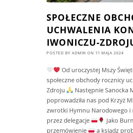
SPOŁECZNE OBCH
UCHWALENIA KON
IWONICZU-ZDROJ
POSTED BY
ADMIN
ON
11 MAJA 2024
Od uroczystej Mszy Święte
społeczne obchody rocznicy uc
Zdroju
Następnie Sanocka M
poprowadziła nas pod Krzyż Mi
zwrotki Hymnu Narodowego i n
przez delegacje
Jako Burm
przemówienie
a ksiądz pro