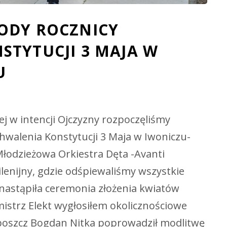
ODY ROCZNICY
STYTUCJI 3 MAJA W
U
j w intencji Ojczyzny rozpoczęliśmy
hwalenia Konstytucji 3 Maja w Iwoniczu-
łodzieżowa Orkiestra Dęta -Avanti
lenijny, gdzie odśpiewaliśmy wszystkie
astąpiła ceremonia złożenia kwiatów
istrz Elekt wygłosiłem okolicznościowe
boszcz Bogdan Nitka poprowadził modlitwę