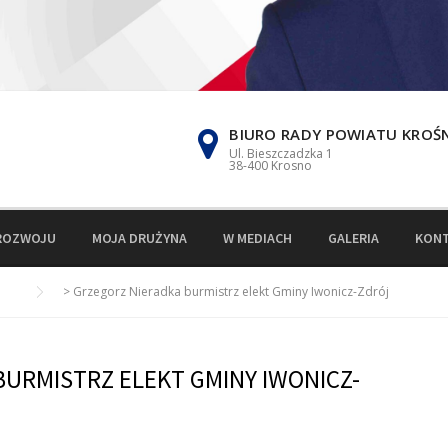
BIURO RADY POWIATU KROŚ
Ul. Bieszczadzka 1
38-400 Krosno
ROZWOJU
MOJA DRUŻYNA
W MEDIACH
GALERIA
KON
>
Grzegorz Nieradka burmistrz elekt Gminy Iwonicz-Zdrój
URMISTRZ ELEKT GMINY IWONICZ-