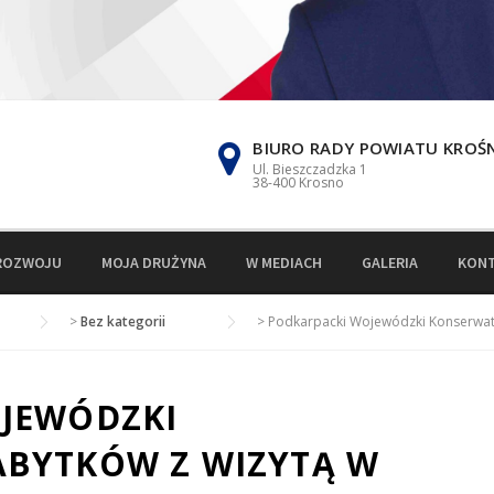
BIURO RADY POWIATU KROŚ
Ul. Bieszczadzka 1
38-400 Krosno
ROZWOJU
MOJA DRUŻYNA
W MEDIACH
GALERIA
KON
>
Bez kategorii
>
Podkarpacki Wojewódzki Konserwato
JEWÓDZKI
BYTKÓW Z WIZYTĄ W