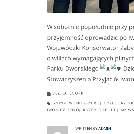
W sobotnie popołudnie przy p
przyjemność oprowadzić po Iw
Wojewódzki Konserwator Zab
o willach wymagających pilnych
Parku Dworskiego
Dzię
Stowarzyszenia Przyjaciół Iwon
BEZ KATEGORII
GMINA IWONICZ-ZDRÓJ
GRZEGORZ NIE
IWONICZ-ZDRÓJ
RAZEM ODBUDUJEMY W
WRITTEN BY
ADMIN