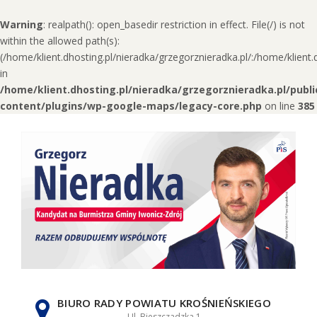
Warning
: realpath(): open_basedir restriction in effect. File(/) is not
within the allowed path(s):
(/home/klient.dhosting.pl/nieradka/grzegorznieradka.pl/:/home/klien
in
/home/klient.dhosting.pl/nieradka/grzegorznieradka.pl/publ
content/plugins/wp-google-maps/legacy-core.php
on line
385
Skip
to
content
BIURO RADY POWIATU KROŚNIEŃSKIEGO
Ul. Bieszczadzka 1