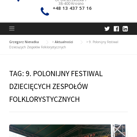
38-400 Krosno
+48 13 437 57 16
Grzegorz Nieradka
>
Aktualności
>
9. Polonijny Festiwal
Dziecięcych Zespołów Folklorystycznych
TAG:
9. POLONIJNY FESTIWAL
DZIECIĘCYCH ZESPOŁÓW
FOLKLORYSTYCZNYCH