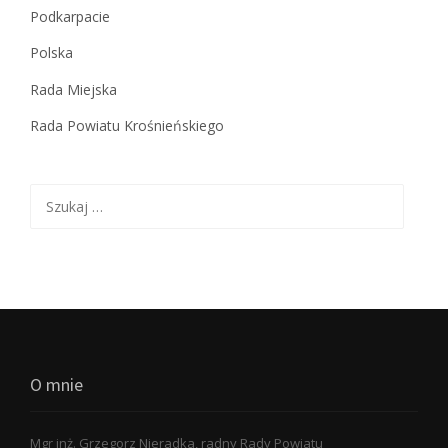
Podkarpacie
Polska
Rada Miejska
Rada Powiatu Krośnieńskiego
Szukaj:
O mnie
Mgr inż. Grzegorz Nieradka, radny Rady Powiatu