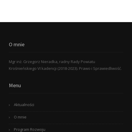
O mnie
Mgr inż. Grzegorz Nieradka, radny Rady Powiatu
Krośnieńskiego VI kadencji (2018-2023). Prawo i Sprawiedliwość.
Menu
Aktualności
O mnie
Program Rozwoju