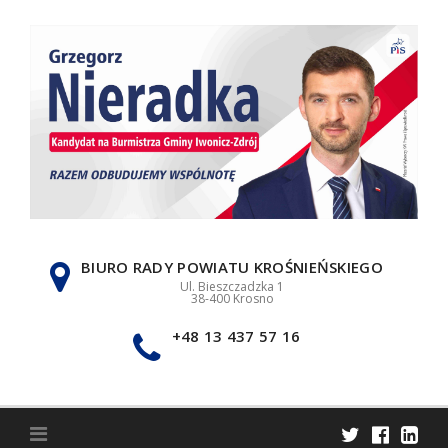
Skip
to
content
BIURO RADY POWIATU KROŚNIEŃSKIEGO
Ul. Bieszczadzka 1
38-400 Krosno
+48 13 437 57 16