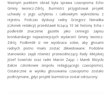
Ważnym punktem obrad była sprawa czasopisma Echo
Gminy Iwonicz-Zdrój. Burmistrz przygotował projekt
uchwały o jego uchyleniu i całkowitym wykreśleniu z
rejestru. Podczas dyskusji radny Grzegorz Nieradka
(członek redakcji) przedstawił liczącą 10 lat historię Echa i
podkreślił znaczenie gazetki jako cennego zapisu
kronikarskiego najważniejszych wydarzeń Gminy Iwonicz-
Zdrój. Podkreślił iż nie wyobraża sobie, aby głosami
radnych pismo miało zostać zlikwidowane. Podobne
stanowisko zajęli również przewodniczący Rady Miejskiej
Józef Sowiński oraz radni Marcin Zając i Marek Bliżycki
(także członkowie zespołu redagującego czasopismo).
Ostatecznie w wyniku głosowania czasopismo zostało
podtrzymane, gdyż projekt burmistrza został odrzucony.