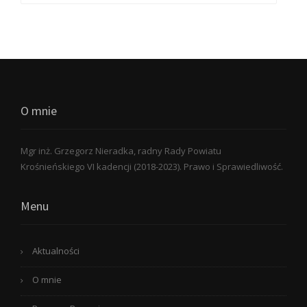
O mnie
Mgr inż. Grzegorz Nieradka, radny Rady Powiatu
Krośnieńskiego VI kadencji (2018-2023). Prawo i Sprawiedliwość.
Menu
Aktualności
O mnie