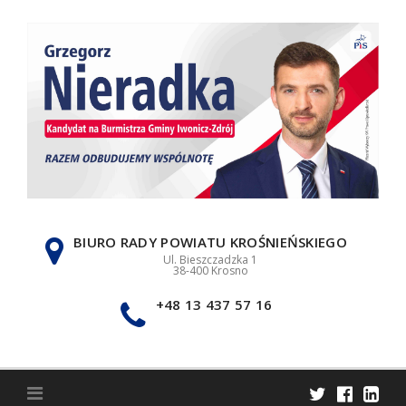
Skip
to
content
BIURO RADY POWIATU KROŚNIEŃSKIEGO
Ul. Bieszczadzka 1
38-400 Krosno
+48 13 437 57 16