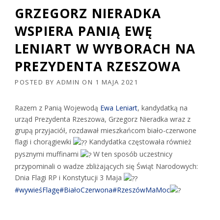
GRZEGORZ NIERADKA
WSPIERA PANIĄ EWĘ
LENIART W WYBORACH NA
PREZYDENTA RZESZOWA
POSTED BY
ADMIN
ON
1 MAJA 2021
Razem z Panią Wojewodą
Ewa Leniart
, kandydatką na
urząd Prezydenta Rzeszowa, Grzegorz Nieradka wraz z
grupą przyjaciół, rozdawał mieszkańcom biało-czerwone
flagi i chorągiewki
Kandydatka częstowała również
pysznymi muffinami
W ten sposób uczestnicy
przypominali o wadze zbliżających się Świąt Narodowych:
Dnia Flagi RP i Konstytucji 3 Maja
#wywieśFlagę
#BiałoCzerwona
#RzeszówMaMoc