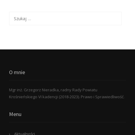
Szukaj:
O mnie
Mgr inż. Grzegorz Nieradka, radny Rady Powiatu
Krośnieńskiego VI kadencji (2018-2023). Prawo i Sprawiedliwość.
Menu
Aktualności