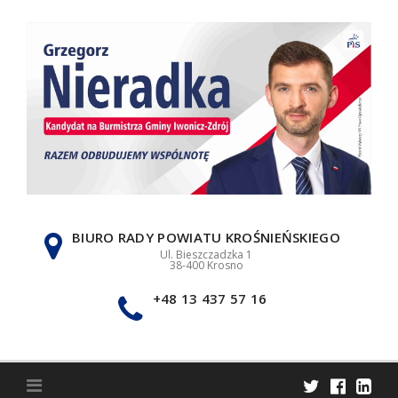
Skip
to
content
BIURO RADY POWIATU KROŚNIEŃSKIEGO
Ul. Bieszczadzka 1
38-400 Krosno
+48 13 437 57 16