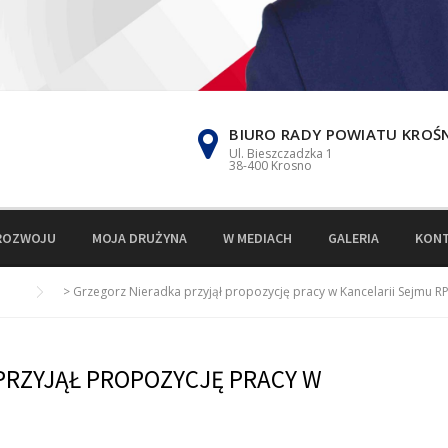
BIURO RADY POWIATU KROŚ
Ul. Bieszczadzka 1
38-400 Krosno
ROZWOJU
MOJA DRUŻYNA
W MEDIACH
GALERIA
KON
>
Grzegorz Nieradka przyjął propozycję pracy w Kancelarii Sejmu R
PRZYJĄŁ PROPOZYCJĘ PRACY W