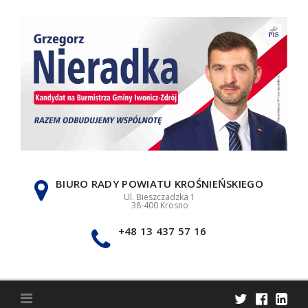
Skip
to
content
BIURO RADY POWIATU KROŚNIEŃSKIEGO
Ul. Bieszczadzka 1
38-400 Krosno
+48 13 437 57 16