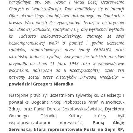
parafialnym pw. Św. Iwona i Matki Bożej Uzdrowienie
Chorych w Iwoniczu-Zdroju. Tam modliliśmy się w intencji
Ofiar ukraińskiego ludobójstwa dokonanego na Polakach z
Kresów Wschodnich Rzeczypospolitej. Teraz, w historycznej
Sali Balowej Załuskich, spotykamy się, aby wysłuchać wykładu
ks. Tadeusza Isakowicza-Zaleskiego, znanego ze swej
bezkompromisowej walki o pamięć i godne uczczenie
rodaków, zamordowanych przez bandy OUN-UPA oraz
ukraińską ludność cywilną. Apogeum bestialskich mordów
przypadło na dzień 11 lipca 1943 roku w województwie
wołyńskim, należącym do II Rzeczypospolitej. Dzień ten
nazwany został przez historyków „Krwawą Niedzielą”
–
powiedział Grzegorz Nieradka.
Następnie przybliżył uczestnikom sylwetkę ks. Zaleskiego i
powitał ks. Bogdana Nitkę, Proboszcza Parafii w Iwoniczu-
Zdroju oraz Panią Dorotę Sokołowską-Świstak, Dyrektora
Gminnego Ośrodka Kultury, którzy byli
współorganizatorami uroczystości,
Panią Alicję
Serwińską, która reprezentowała Posła na Sejm RP,