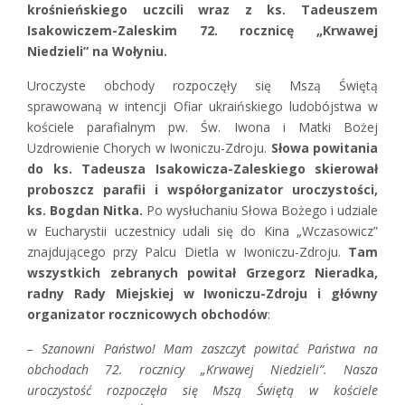
krośnieńskiego uczcili wraz z ks. Tadeuszem
Isakowiczem-Zaleskim 72. rocznicę „Krwawej
Niedzieli” na Wołyniu.
Uroczyste obchody rozpoczęły się Mszą Świętą
sprawowaną w intencji Ofiar ukraińskiego ludobójstwa w
kościele parafialnym pw. Św. Iwona i Matki Bożej
Uzdrowienie Chorych w Iwoniczu-Zdroju.
Słowa powitania
do ks. Tadeusza Isakowicza-Zaleskiego skierował
proboszcz parafii i współorganizator uroczystości,
ks. Bogdan Nitka.
Po wysłuchaniu Słowa Bożego i udziale
w Eucharystii uczestnicy udali się do Kina „Wczasowicz”
znajdującego przy Palcu Dietla w Iwoniczu-Zdroju.
Tam
wszystkich zebranych powitał Grzegorz Nieradka,
radny Rady Miejskiej w Iwoniczu-Zdroju i główny
organizator rocznicowych obchodów
:
– Szanowni Państwo! Mam zaszczyt powitać Państwa na
obchodach 72. rocznicy „Krwawej Niedzieli”. Nasza
uroczystość rozpoczęła się Mszą Świętą w kościele