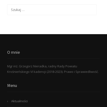
Szukaj:
O mnie
Mgr inż. Grzegorz Nieradka, radny Rady Powiatu
Krośnieńskiego VI kadencji (2018-2023). Prawo i Sprawiedliwość.
Menu
Aktualności