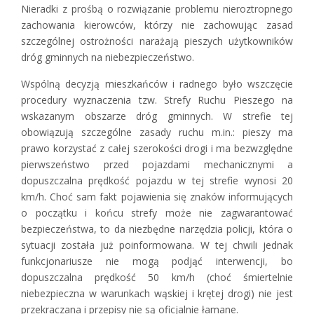
Nieradki z prośbą o rozwiązanie problemu nieroztropnego
zachowania kierowców, którzy nie zachowując zasad
szczególnej ostrożności narażają pieszych użytkowników
dróg gminnych na niebezpieczeństwo.
Wspólną decyzją mieszkańców i radnego było wszczęcie
procedury wyznaczenia tzw. Strefy Ruchu Pieszego na
wskazanym obszarze dróg gminnych. W strefie tej
obowiązują szczególne zasady ruchu m.in.: pieszy ma
prawo korzystać z całej szerokości drogi i ma bezwzględne
pierwszeństwo przed pojazdami mechanicznymi a
dopuszczalna prędkość pojazdu w tej strefie wynosi 20
km/h. Choć sam fakt pojawienia się znaków informujących
o początku i końcu strefy może nie zagwarantować
bezpieczeństwa, to da niezbędne narzędzia policji, która o
sytuacji została już poinformowana. W tej chwili jednak
funkcjonariusze nie mogą podjąć interwencji, bo
dopuszczalna prędkość 50 km/h (choć śmiertelnie
niebezpieczna w warunkach wąskiej i krętej drogi) nie jest
przekraczana i przepisy nie są oficjalnie łamane.