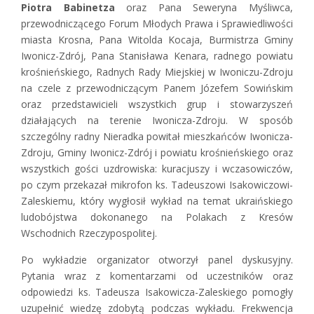
Piotra Babinetza
oraz Pana Seweryna Myśliwca,
przewodniczącego Forum Młodych Prawa i Sprawiedliwości
miasta Krosna, Pana Witolda Kocaja, Burmistrza Gminy
Iwonicz-Zdrój, Pana Stanisława Kenara, radnego powiatu
krośnieńskiego, Radnych Rady Miejskiej w Iwoniczu-Zdroju
na czele z przewodniczącym Panem Józefem Sowińskim
oraz przedstawicieli wszystkich grup i stowarzyszeń
działających na terenie Iwonicza-Zdroju. W sposób
szczególny radny Nieradka powitał mieszkańców Iwonicza-
Zdroju, Gminy Iwonicz-Zdrój i powiatu krośnieńskiego oraz
wszystkich gości uzdrowiska: kuracjuszy i wczasowiczów,
po czym przekazał mikrofon ks. Tadeuszowi Isakowiczowi-
Zaleskiemu, który wygłosił wykład na temat ukraińskiego
ludobójstwa dokonanego na Polakach z Kresów
Wschodnich Rzeczypospolitej.
Po wykładzie organizator otworzył panel dyskusyjny.
Pytania wraz z komentarzami od uczestników oraz
odpowiedzi ks. Tadeusza Isakowicza-Zaleskiego pomogły
uzupełnić wiedzę zdobytą podczas wykładu. Frekwencja