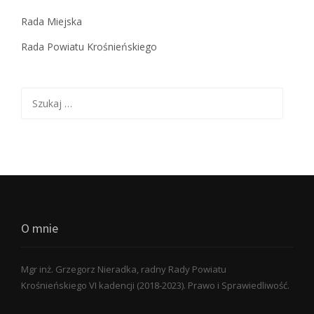
Rada Miejska
Rada Powiatu Krośnieńskiego
Szukaj:
O mnie
Mgr inż. Grzegorz Nieradka, radny Rady Powiatu
Krośnieńskiego VI kadencji (2018-2023). Prawo i Sprawiedliwość.