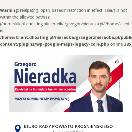
Warning
: realpath(): open_basedir restriction in effect. File(/) is not
within the allowed path(s):
(/home/klient.dhosting.pl/nieradka/grzegorznieradka.pl/:/home/klien
in
/home/klient.dhosting.pl/nieradka/grzegorznieradka.pl/publ
content/plugins/wp-google-maps/legacy-core.php
on line
385
Skip
to
content
BIURO RADY POWIATU KROŚNIEŃSKIEGO
Ul. Bieszczadzka 1