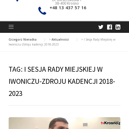
38-400 Krosno
+48 13 437 57 16
Grzegorz Nieradka
>
Aktualności
>
I Sesja Rady Miejskiej w
Iwoniczu-Zdroju kadencji 2018-2023
TAG:
I SESJA RADY MIEJSKIEJ W
IWONICZU-ZDROJU KADENCJI 2018-
2023