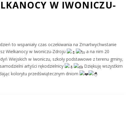
ELKANOCY W IWONICZU-
ydzień to wspaniały czas oczekiwania na Zmartwychwstanie
asz Wielkanocy w Iwoniczu-Zdroju
a na nim 20
dyń Wiejskich w Iwoniczu, szkoły podstawowe z terenu gminy,
amodzielni artyści rękodzielnicy
Dziękuję wszystkim
adając kolorytu przedświątecznym dniom