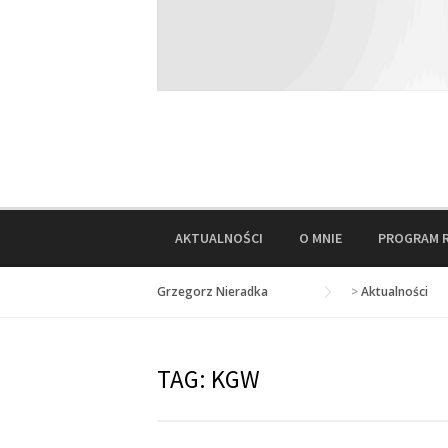
AKTUALNOŚCI
O MNIE
PROGRAM 
Grzegorz Nieradka
>
Aktualności
TAG:
KGW