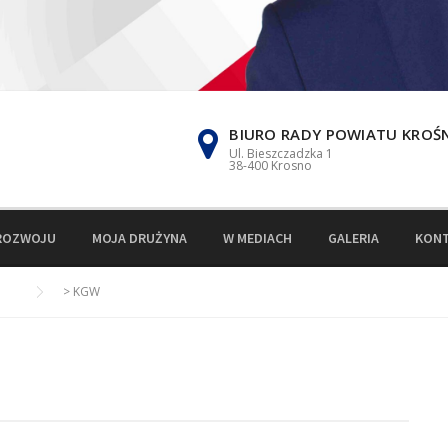
BIURO RADY POWIATU KROŚ
Ul. Bieszczadzka 1
38-400 Krosno
ROZWOJU
MOJA DRUŻYNA
W MEDIACH
GALERIA
KON
>
KGW