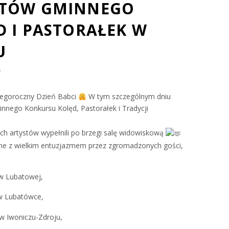
ATÓW GMINNEGO
 I PASTORAŁEK W
U
4
tegoroczny Dzień Babci
W tym szczególnym dniu
nnego Konkursu Kolęd, Pastorałek i Tradycji
h artystów wypełnili po brzegi salę widowiskową
ne z wielkim entuzjazmem przez zgromadzonych gości,
 w Lubatowej,
w Lubatówce,
w Iwoniczu-Zdroju,