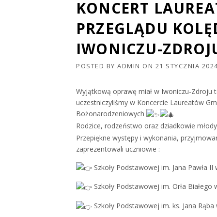
KONCERT LAURE
PRZEGLĄDU KOLĘD
IWONICZU-ZDROJ
POSTED BY
ADMIN
ON
21 STYCZNIA 202
Wyjątkową oprawę miał w Iwoniczu-Zdroju 
uczestniczyliśmy w Koncercie Laureatów Gmi
Bożonarodzeniowych
Rodzice, rodzeństwo oraz dziadkowie młodyc
Przepiękne występy i wykonania, przyjmowa
zaprezentowali uczniowie :
Szkoły Podstawowej im. Jana Pawła II
Szkoły Podstawowej im. Orła Białego 
Szkoły Podstawowej im. ks. Jana Rąba 