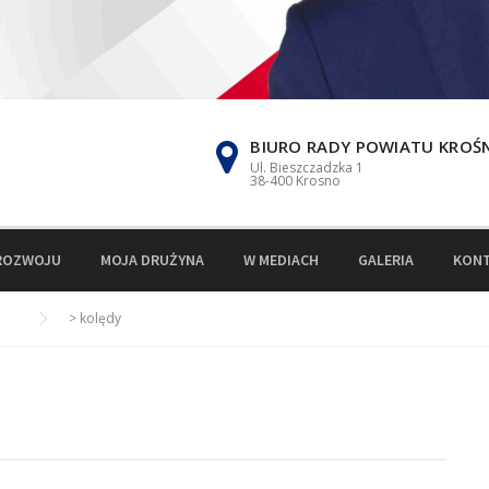
BIURO RADY POWIATU KROŚ
Ul. Bieszczadzka 1
38-400 Krosno
ROZWOJU
MOJA DRUŻYNA
W MEDIACH
GALERIA
KON
>
kolędy