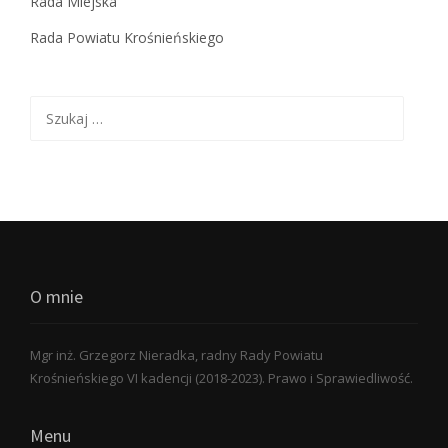
Rada Miejska
Rada Powiatu Krośnieńskiego
Szukaj:
O mnie
Mgr inż. Grzegorz Nieradka, radny Rady Powiatu
Krośnieńskiego VI kadencji (2018-2023). Prawo i Sprawiedliwość.
Menu