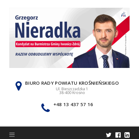
Skip
to
content
BIURO RADY POWIATU KROŚNIEŃSKIEGO
Ul. Bieszczadzka 1
38-400 Krosno
+48 13 437 57 16