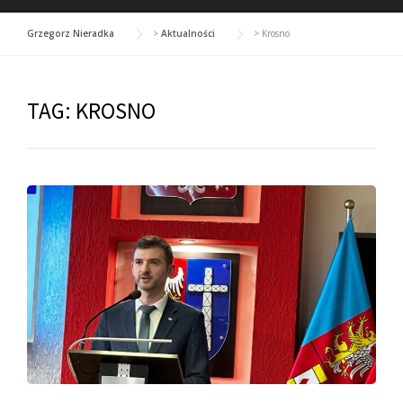
Grzegorz Nieradka
>
Aktualności
>
Krosno
TAG:
KROSNO