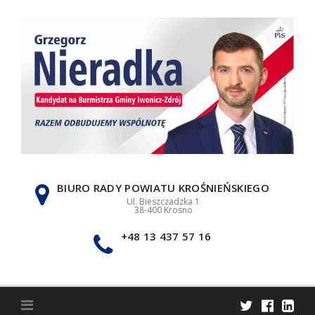
Skip
to
content
BIURO RADY POWIATU KROŚNIEŃSKIEGO
Ul. Bieszczadzka 1
38-400 Krosno
+48 13 437 57 16