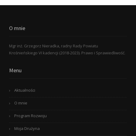
O mnie
Mgr inż. Grzegorz Nieradka, radny Rady Powiatu
Krośnieńskiego VI kadencji (2018-2023). Prawo i Sprawiedliwość.
Menu
Aktualności
O mnie
Program Rozwoju
Moja Drużyna