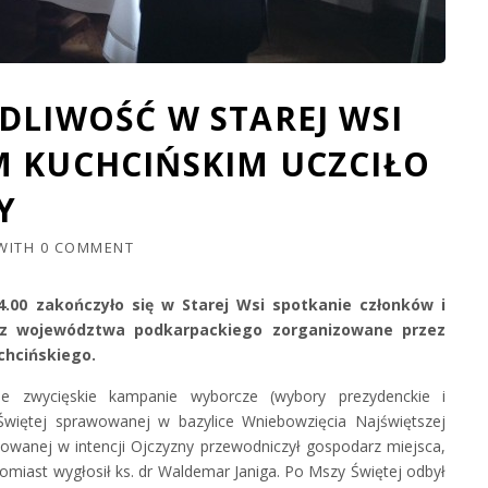
DLIWOŚĆ W STAREJ WSI
M KUCHCIŃSKIM UCZCIŁO
Y
WITH
0 COMMENT
4.00 zakończyło się w Starej Wsi spotkanie członków i
 z województwa podkarpackiego zorganizowane przez
chcińskiego.
e zwycięskie kampanie wyborcze (wybory prezydenckie i
więtej sprawowanej w bazylice Wniebowzięcia Najświętszej
wowanej w intencji Ojczyzny przewodniczył gospodarz miejsca,
tomiast wygłosił ks. dr Waldemar Janiga. Po Mszy Świętej odbył