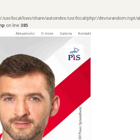
/usr/local/lsws/share/autoindex:/usr/local/php/:/dev/urandom:/opt/al
hp
on line
385
Aktualności
O mnie
Galeria
Kontakt