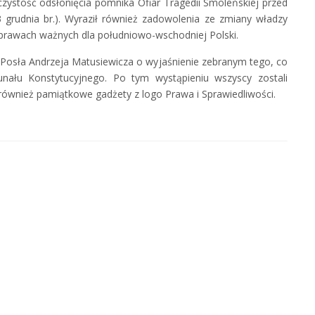
zystość odsłonięcia pomnika Ofiar Tragedii Smoleńskiej przed
rudnia br.). Wyraził również zadowolenia ze zmiany władzy
 sprawach ważnych dla południowo-wschodniej Polski.
 Posła Andrzeja Matusiewicza o wyjaśnienie zebranym tego, co
unału Konstytucyjnego. Po tym wystąpieniu wszyscy zostali
również pamiątkowe gadżety z logo Prawa i Sprawiedliwości.