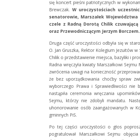
się koncert pieśni patriotycznych w wykon
Brewczak.
W uroczystościach uczestnic
senatorowie, Marszałek Województwa P
czele z Radną Dorotą Chilik czuwającą
oraz Przewodniczącym Jerzym Borczem
Druga część uroczystości odbyła się w staro
O. Jan Gruszka, Rektor Kolegium Jezuitów w
Chilik o przedstawienie miejsca, bazyliki i p
Radna wręczyła kwiaty Marszałkowi Sejmu M
zwrócenia uwagi na konieczność przeprowad
że bez uporządkowania choćby spraw zwi
wyborczego Prawa i Sprawiedliwości nie 
nastąpiła ceremonia wręczania upominkó
Sejmu, którzy nie zdobyli mandatu. Nast
uhonorowanie osób zaangażowanych w Ko
gminnych PiS.
Po tej części uroczystości o głos popro
pogratulował Marszałkowi Sejmu objęcia