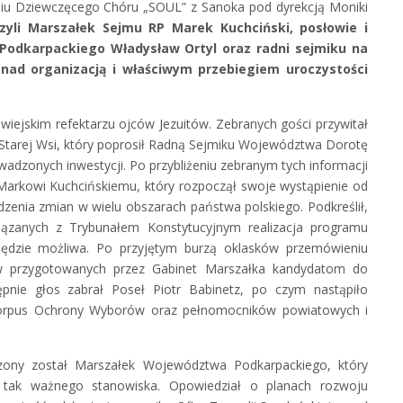
aniu Dziewczęcego Chóru „SOUL” z Sanoka pod dyrekcją Moniki
zyli Marszałek Sejmu RP Marek Kuchciński, posłowie i
odkarpackiego Władysław Ortyl oraz radni sejmiku na
 nad organizacją i właściwym przebiegiem uroczystości
.
wiejskim refektarzu ojców Jezuitów. Zebranych gości przywitał
 Starej Wsi, który poprosił Radną Sejmiku Województwa Dorotę
rowadzonych inwestycji. Po przybliżeniu zebranym tych informacji
arkowi Kuchcińskiemu, który rozpoczął swoje wystąpienie od
zenia zmian w wielu obszarach państwa polskiego. Podkreślił,
ązanych z Trybunałem Konstytucyjnym realizacja programu
będzie możliwa. Po przyjętym burzą oklasków przemówieniu
w przygotowanych przez Gabinet Marszałka kandydatom do
ępnie głos zabrał Poseł Piotr Babinetz, po czym nastąpiło
rpus Ochrony Wyborów oraz pełnomocników powiatowych i
szony został Marszałek Województwa Podkarpackiego, który
 tak ważnego stanowiska. Opowiedział o planach rozwoju