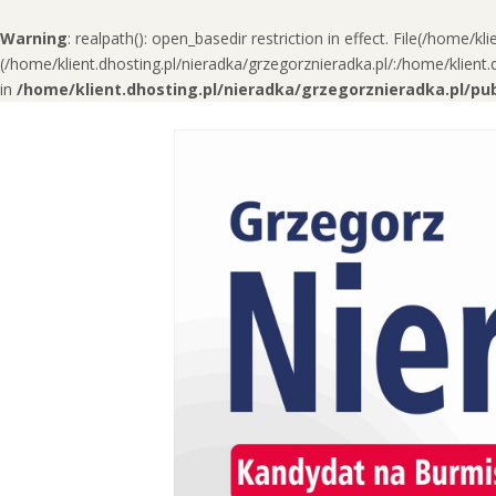
Warning
: realpath(): open_basedir restriction in effect. File(/home/kli
(/home/klient.dhosting.pl/nieradka/grzegorznieradka.pl/:/home/klien
in
/home/klient.dhosting.pl/nieradka/grzegorznieradka.pl/p
Skip
to
content