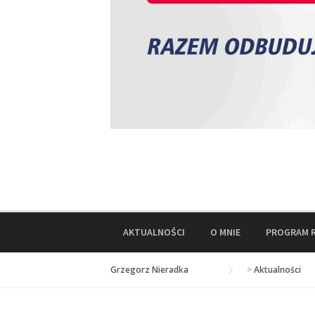
AKTUALNOŚCI
O MNIE
PROGRAM 
Grzegorz Nieradka
>
Aktualności