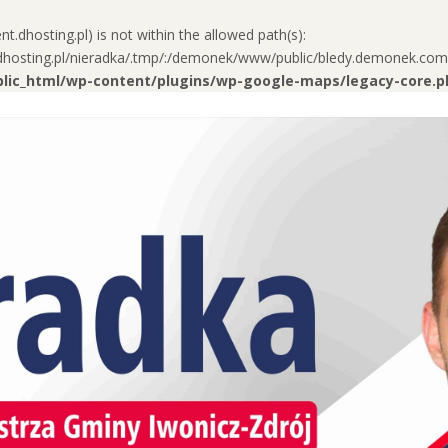
ent.dhosting.pl) is not within the allowed path(s):
t.dhosting.pl/nieradka/.tmp/:/demonek/www/public/bledy.demonek.com/:
ublic_html/wp-content/plugins/wp-google-maps/legacy-core.p