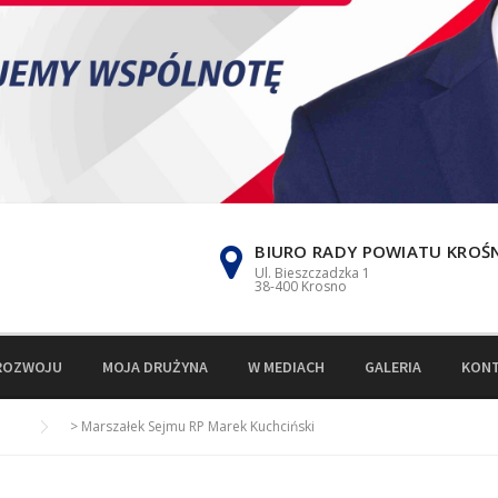
BIURO RADY POWIATU KROŚ
Ul. Bieszczadzka 1
38-400 Krosno
ROZWOJU
MOJA DRUŻYNA
W MEDIACH
GALERIA
KON
>
Marszałek Sejmu RP Marek Kuchciński