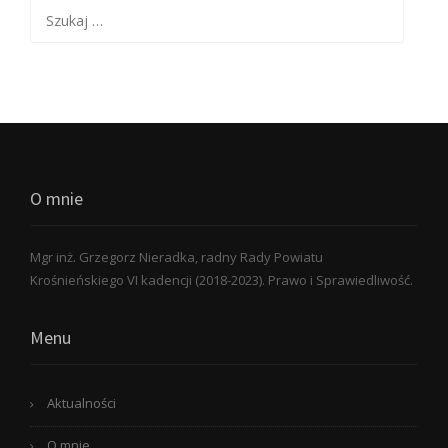
Szukaj:
O mnie
Mgr inż. Grzegorz Nieradka, radny Rady Powiatu
Krośnieńskiego VI kadencji (2018-2023). Prawo i Sprawiedliwość.
Menu
Aktualności
O mnie