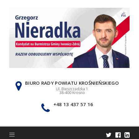
Skip
to
content
BIURO RADY POWIATU KROŚNIEŃSKIEGO
Ul. Bieszczadzka 1
38-400 Krosno
+48 13 437 57 16