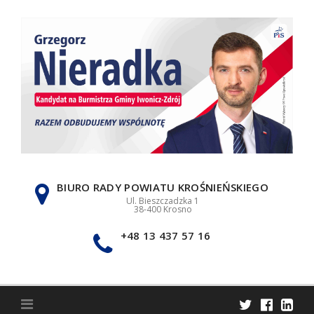
Skip
to
content
BIURO RADY POWIATU KROŚNIEŃSKIEGO
Ul. Bieszczadzka 1
38-400 Krosno
+48 13 437 57 16