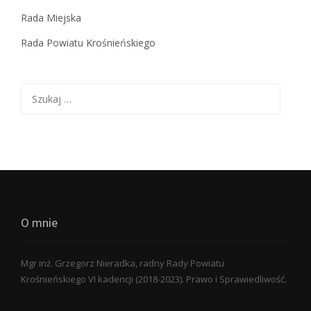
Rada Miejska
Rada Powiatu Krośnieńskiego
Szukaj:
O mnie
Mgr inż. Grzegorz Nieradka, radny Rady Powiatu
Krośnieńskiego VI kadencji (2018-2023). Prawo i Sprawiedliwość.