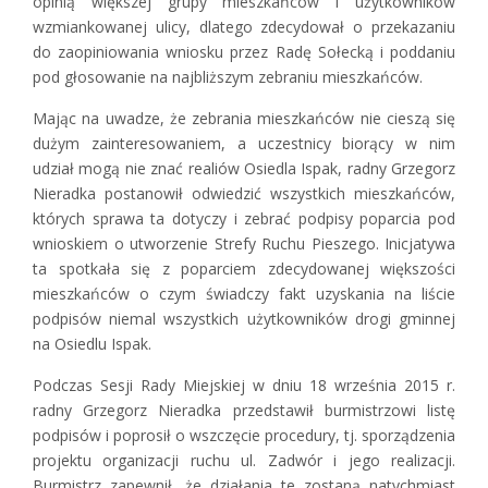
opinią większej grupy mieszkańców i użytkowników
wzmiankowanej ulicy, dlatego zdecydował o przekazaniu
do zaopiniowania wniosku przez Radę Sołecką i poddaniu
pod głosowanie na najbliższym zebraniu mieszkańców.
Mając na uwadze, że zebrania mieszkańców nie cieszą się
dużym zainteresowaniem, a uczestnicy biorący w nim
udział mogą nie znać realiów Osiedla Ispak, radny Grzegorz
Nieradka postanowił odwiedzić wszystkich mieszkańców,
których sprawa ta dotyczy i zebrać podpisy poparcia pod
wnioskiem o utworzenie Strefy Ruchu Pieszego. Inicjatywa
ta spotkała się z poparciem zdecydowanej większości
mieszkańców o czym świadczy fakt uzyskania na liście
podpisów niemal wszystkich użytkowników drogi gminnej
na Osiedlu Ispak.
Podczas Sesji Rady Miejskiej w dniu 18 września 2015 r.
radny Grzegorz Nieradka przedstawił burmistrzowi listę
podpisów i poprosił o wszczęcie procedury, tj. sporządzenia
projektu organizacji ruchu ul. Zadwór i jego realizacji.
Burmistrz zapewnił, że działania te zostaną natychmiast