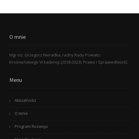
O mnie
Mgr inż. Grzegorz Nieradka, radny Rady Powiatu
Krośnieńskiego VI kadencji (2018-2023). Prawo i Sprawiedliwość.
Menu
Aktualności
O mnie
Program Rozwoju