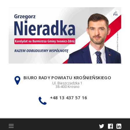
Skip
to
content
BIURO RADY POWIATU KROŚNIEŃSKIEGO
Ul. Bieszczadzka 1
38-400 Krosno
+48 13 437 57 16