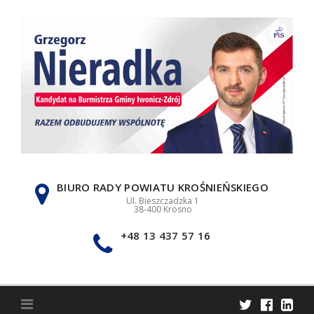
Skip
to
content
BIURO RADY POWIATU KROŚNIEŃSKIEGO
Ul. Bieszczadzka 1
38-400 Krosno
+48 13 437 57 16