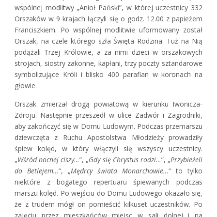
wspólnej modlitwy „Anioł Pański”, w której uczestnicy 332
Orszaków w 9 krajach łączyli się o godz. 12.00 z papieżem
Franciszkiem. Po wspólnej modlitwie uformowany został
Orszak, na czele którego szła Święta Rodzina. Tuż na Nią
podążali Trzej Królowie, a za nimi dzieci w orszakowych
strojach, siostry zakonne, kapłani, trzy poczty sztandarowe
symbolizujące Króli i blisko 400 parafian w koronach na
głowie.
Orszak zmierzał drogą powiatową w kierunku Iwonicza-
Zdroju. Następnie przeszedł w ulice Zadwór i Zagrodniki,
aby zakończyć się w Domu Ludowym. Podczas przemarszu
dziewczęta z Ruchu Apostolstwa Młodzieży prowadziły
śpiew kolęd, w który włączyli się wszyscy uczestnicy.
„
Wśród nocnej ciszy…
”, „
Gdy się Chrystus rodzi…
”, „
Przybieżeli
do Betlejem…
”, „
Mędrcy świata Monarchowie…
” to tylko
niektóre z bogatego repertuaru śpiewanych podczas
marszu kolęd. Po wejściu do Domu Ludowego okazało się,
że z trudem mógł on pomieścić kilkuset uczestników. Po
zajęciu przez mieszkańców miejsc w sali dolnej i na