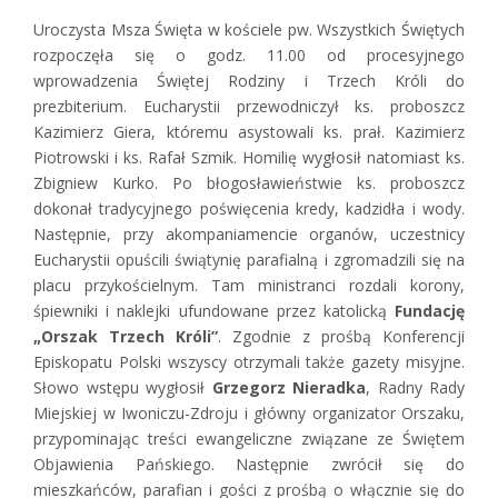
Uroczysta Msza Święta w kościele pw. Wszystkich Świętych
rozpoczęła się o godz. 11.00 od procesyjnego
wprowadzenia Świętej Rodziny i Trzech Króli do
prezbiterium. Eucharystii przewodniczył ks. proboszcz
Kazimierz Giera, któremu asystowali ks. prał. Kazimierz
Piotrowski i ks. Rafał Szmik. Homilię wygłosił natomiast ks.
Zbigniew Kurko. Po błogosławieństwie ks. proboszcz
dokonał tradycyjnego poświęcenia kredy, kadzidła i wody.
Następnie, przy akompaniamencie organów, uczestnicy
Eucharystii opuścili świątynię parafialną i zgromadzili się na
placu przykościelnym. Tam ministranci rozdali korony,
śpiewniki i naklejki ufundowane przez katolicką
Fundację
„Orszak Trzech Króli”
. Zgodnie z prośbą Konferencji
Episkopatu Polski wszyscy otrzymali także gazety misyjne.
Słowo wstępu wygłosił
Grzegorz Nieradka
, Radny Rady
Miejskiej w Iwoniczu-Zdroju i główny organizator Orszaku,
przypominając treści ewangeliczne związane ze Świętem
Objawienia Pańskiego. Następnie zwrócił się do
mieszkańców, parafian i gości z prośbą o włącznie się do