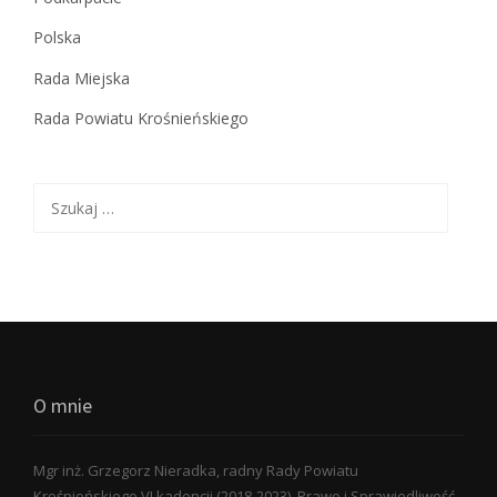
Polska
Rada Miejska
Rada Powiatu Krośnieńskiego
Szukaj:
O mnie
Mgr inż. Grzegorz Nieradka, radny Rady Powiatu
Krośnieńskiego VI kadencji (2018-2023). Prawo i Sprawiedliwość.