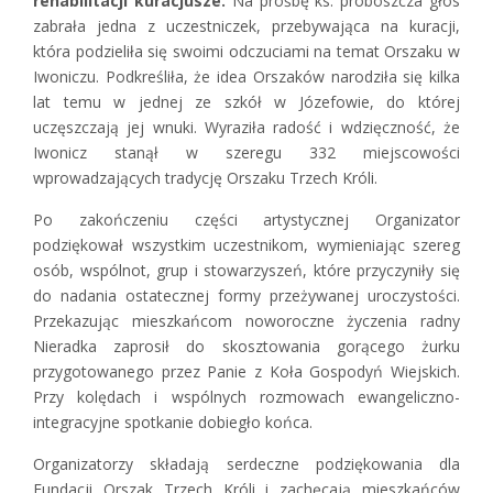
rehabilitacji kuracjusze.
Na prośbę ks. proboszcza głos
zabrała jedna z uczestniczek, przebywająca na kuracji,
która podzieliła się swoimi odczuciami na temat Orszaku w
Iwoniczu. Podkreśliła, że idea Orszaków narodziła się kilka
lat temu w jednej ze szkół w Józefowie, do której
uczęszczają jej wnuki. Wyraziła radość i wdzięczność, że
Iwonicz stanął w szeregu 332 miejscowości
wprowadzających tradycję Orszaku Trzech Króli.
Po zakończeniu części artystycznej Organizator
podziękował wszystkim uczestnikom, wymieniając szereg
osób, wspólnot, grup i stowarzyszeń, które przyczyniły się
do nadania ostatecznej formy przeżywanej uroczystości.
Przekazując mieszkańcom noworoczne życzenia radny
Nieradka zaprosił do skosztowania gorącego żurku
przygotowanego przez Panie z Koła Gospodyń Wiejskich.
Przy kolędach i wspólnych rozmowach ewangeliczno-
integracyjne spotkanie dobiegło końca.
Organizatorzy składają serdeczne podziękowania dla
Fundacji Orszak Trzech Króli i zachęcają mieszkańców