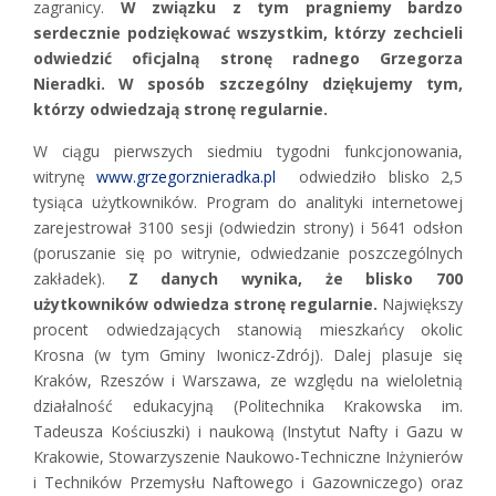
zagranicy.
W związku z tym pragniemy bardzo
serdecznie podziękować wszystkim, którzy zechcieli
odwiedzić oficjalną stronę radnego Grzegorza
Nieradki. W sposób szczególny dziękujemy tym,
którzy odwiedzają stronę regularnie.
W ciągu pierwszych siedmiu tygodni funkcjonowania,
witrynę
www.grzegorznieradka.pl
odwiedziło blisko 2,5
tysiąca użytkowników. Program do analityki internetowej
zarejestrował 3100 sesji (odwiedzin strony) i 5641 odsłon
(poruszanie się po witrynie, odwiedzanie poszczególnych
zakładek).
Z danych wynika, że blisko 700
użytkowników odwiedza stronę regularnie.
Największy
procent odwiedzających stanowią mieszkańcy okolic
Krosna (w tym Gminy Iwonicz-Zdrój). Dalej plasuje się
Kraków, Rzeszów i Warszawa, ze względu na wieloletnią
działalność edukacyjną (Politechnika Krakowska im.
Tadeusza Kościuszki) i naukową (Instytut Nafty i Gazu w
Krakowie, Stowarzyszenie Naukowo-Techniczne Inżynierów
i Techników Przemysłu Naftowego i Gazowniczego) oraz