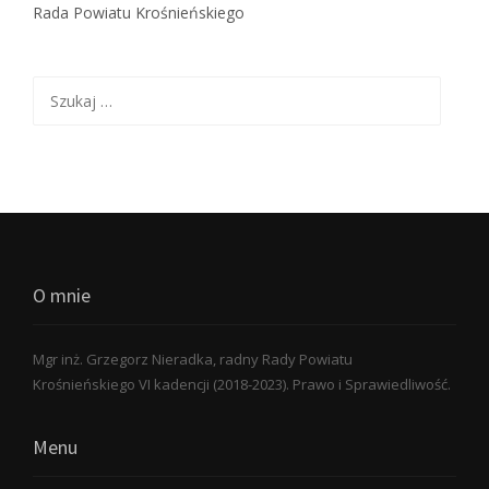
Rada Powiatu Krośnieńskiego
Szukaj:
O mnie
Mgr inż. Grzegorz Nieradka, radny Rady Powiatu
Krośnieńskiego VI kadencji (2018-2023). Prawo i Sprawiedliwość.
Menu