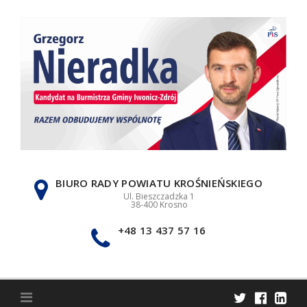
Skip
to
content
BIURO RADY POWIATU KROŚNIEŃSKIEGO
Ul. Bieszczadzka 1
38-400 Krosno
+48 13 437 57 16