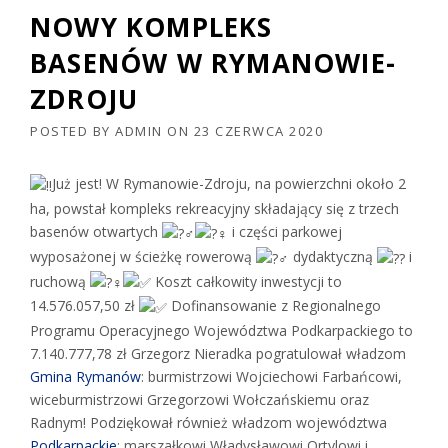
NOWY KOMPLEKS
BASENÓW W RYMANOWIE-
ZDROJU
POSTED BY
ADMIN
ON
23 CZERWCA 2020
Już jest! W Rymanowie-Zdroju, na powierzchni około 2
ha, powstał kompleks rekreacyjny składający się z trzech
basenów otwartych
i części parkowej
wyposażonej w ścieżkę rowerową
dydaktyczną
i
ruchową
Koszt całkowity inwestycji to
14.576.057,50 zł
Dofinansowanie z Regionalnego
Programu Operacyjnego Województwa Podkarpackiego to
7.140.777,78 zł Grzegorz Nieradka pogratulował władzom
Gmina Rymanów
: burmistrzowi Wojciechowi Farbańcowi,
wiceburmistrzowi Grzegorzowi Wołczańskiemu oraz
Radnym! Podziękował również władzom województwa
Podkarpackie
: marszałkowi Władysławowi Ortylowi i