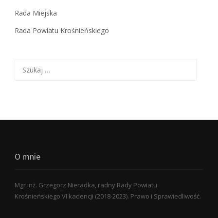
Rada Miejska
Rada Powiatu Krośnieńskiego
Szukaj:
O mnie
Mgr inż. Grzegorz Nieradka, radny Rady Powiatu
Krośnieńskiego VI kadencji (2018-2023). Prawo i Sprawiedliwość.