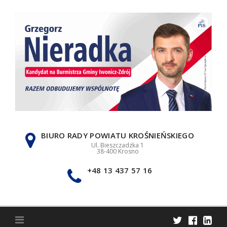
Skip
to
content
BIURO RADY POWIATU KROŚNIEŃSKIEGO
Ul. Bieszczadzka 1
38-400 Krosno
+48 13 437 57 16