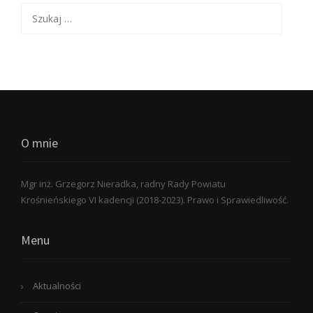
Szukaj:
O mnie
Mgr inż. Grzegorz Nieradka, radny Rady Powiatu
Krośnieńskiego VI kadencji (2018-2023). Prawo i Sprawiedliwość.
Menu
Aktualności