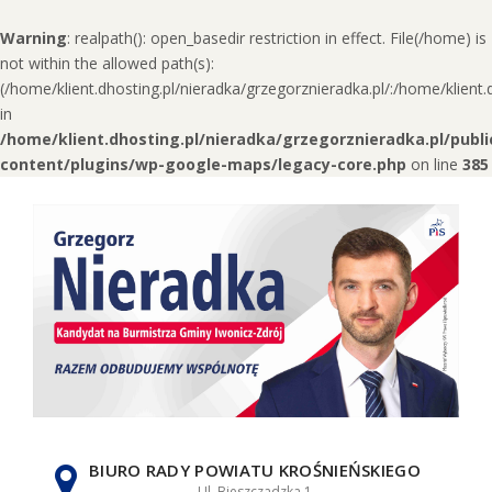
Warning
: realpath(): open_basedir restriction in effect. File(/home) is
not within the allowed path(s):
(/home/klient.dhosting.pl/nieradka/grzegorznieradka.pl/:/home/klien
in
/home/klient.dhosting.pl/nieradka/grzegorznieradka.pl/publ
content/plugins/wp-google-maps/legacy-core.php
on line
385
Skip
to
content
BIURO RADY POWIATU KROŚNIEŃSKIEGO
Ul. Bieszczadzka 1