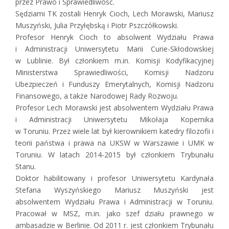
przez Prawo i Sprawiedliwość.
Sędziami TK zostali Henryk Cioch, Lech Morawski, Mariusz
Muszyński, Julia Przyłębską i Piotr Pszczółkowski.
Profesor Henryk Cioch to absolwent Wydziału Prawa
i Administracji Uniwersytetu Marii Curie-Skłodowskiej
w Lublinie. Był członkiem m.in. Komisji Kodyfikacyjnej
Ministerstwa Sprawiedliwości, Komisji Nadzoru
Ubezpieczeń i Funduszy Emerytalnych, Komisji Nadzoru
Finansowego, a także Narodowej Rady Rozwoju.
Profesor Lech Morawski jest absolwentem Wydziału Prawa
i Administracji Uniwersytetu Mikołaja Kopernika
w Toruniu. Przez wiele lat był kierownikiem katedry filozofii i
teorii państwa i prawa na UKSW w Warszawie i UMK w
Toruniu. W latach 2014-2015 był członkiem Trybunału
Stanu.
Doktor habilitowany i profesor Uniwersytetu Kardynała
Stefana Wyszyńskiego Mariusz Muszyński jest
absolwentem Wydziału Prawa i Administracji w Toruniu.
Pracował w MSZ, m.in. jako szef działu prawnego w
ambasadzie w Berlinie. Od 2011 r. jest członkiem Trybunału