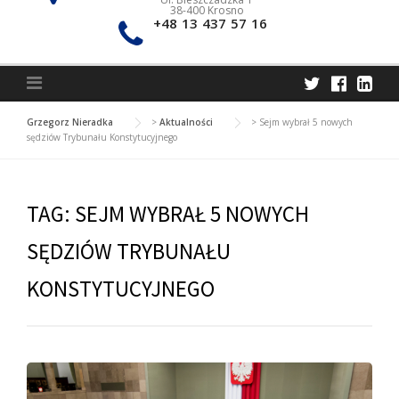
38-400 Krosno
+48 13 437 57 16
Grzegorz Nieradka
>
Aktualności
>
Sejm wybrał 5 nowych
sędziów Trybunału Konstytucyjnego
TAG:
SEJM WYBRAŁ 5 NOWYCH
SĘDZIÓW TRYBUNAŁU
KONSTYTUCYJNEGO