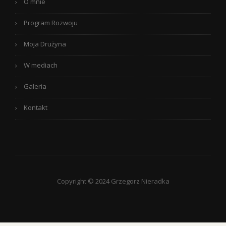
O mnie
Program Rozwoju
Moja Drużyna
W mediach
Galeria
Kontakt
Copyright © 2024 Grzegorz Nieradka