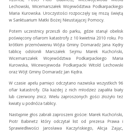
Lechowski, Wicemarszałek Województwa Podkarpackiego
Maria Kurowska. Uroczystości rozpoczęły się mszą świętą
w Sanktuarium Matki Bożej Nieustającej Pomocy.
Potem uczestnicy przeszli do parku, gdzie stanął obelisk
poświęcony ofiarom katastrofy z 10 kwietnia 2010 roku. Po
krótkim przemówieniu Wójta Gminy Domaradz Jana Kędry
tablicę odsłonili Marszałek Sejmu Marek Kuchciński,
Wicemarszałek Województwa Podkarpackiego Maria
Kurowska, Wicewojewoda Podkarpacki Witold Lechowski
oraz Wójt Gminy Domaradz Jan Kędra.
W czasie apelu pamięci odczytano nazwiska wszystkich 96
ofiar katastrofy. Dla każdej z nich młodzież zapaliła biały
lub czerwony znicz. Wielu zaproszonych gości złożyło też
kwiaty u podnóża tablicy.
Następnie głos zabrali zaproszeni goście: Marek Kuchciński,
Piotr Babinetz który odczytał list od prezesa Prawa i
Sprawiedliwości Jarosława Kaczyńskiego, Alicja Zając,