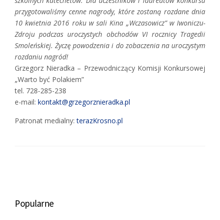
szkolnych katechetów. Dla uczestników i laureatów konkursu
przygotowaliśmy cenne nagrody, które zostaną rozdane dnia
10 kwietnia 2016 roku w sali Kina „Wczasowicz” w Iwoniczu-
Zdroju podczas uroczystych obchodów VI rocznicy Tragedii
Smoleńskiej. Życzę powodzenia i do zobaczenia na uroczystym
rozdaniu nagród!
Grzegorz Nieradka – Przewodniczący Komisji Konkursowej
„Warto być Polakiem”
tel. 728-285-238
e-mail:
kontakt@grzegorznieradka.pl
Patronat medialny:
terazKrosno.pl
Popularne