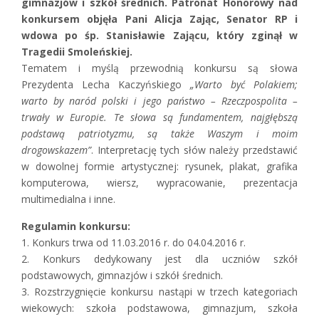
gimnazjów i szkół średnich. Patronat Honorowy nad
konkursem objęła Pani Alicja Zając, Senator RP i
wdowa po śp. Stanisławie Zającu, który zginął w
Tragedii Smoleńskiej.
Tematem i myślą przewodnią konkursu są słowa
Prezydenta Lecha Kaczyńskiego
„Warto być Polakiem;
warto by naród polski i jego państwo – Rzeczpospolita –
trwały w Europie. Te słowa są fundamentem, najgłębszą
podstawą patriotyzmu, są także Waszym i moim
drogowskazem”
. Interpretację tych słów należy przedstawić
w dowolnej formie artystycznej: rysunek, plakat, grafika
komputerowa, wiersz, wypracowanie, prezentacja
multimedialna i inne.
Regulamin konkursu:
1. Konkurs trwa od 11.03.2016 r. do 04.04.2016 r.
2. Konkurs dedykowany jest dla uczniów szkół
podstawowych, gimnazjów i szkół średnich.
3. Rozstrzygnięcie konkursu nastąpi w trzech kategoriach
wiekowych: szkoła podstawowa, gimnazjum, szkoła