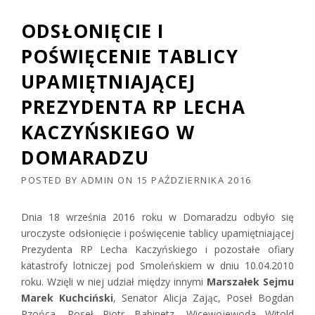
ODSŁONIĘCIE I
POŚWIĘCENIE TABLICY
UPAMIĘTNIAJĄCEJ
PREZYDENTA RP LECHA
KACZYŃSKIEGO W
DOMARADZU
POSTED BY
ADMIN
ON
15 PAŹDZIERNIKA 2016
Dnia 18 września 2016 roku w Domaradzu odbyło się
uroczyste odsłonięcie i poświęcenie tablicy upamiętniającej
Prezydenta RP Lecha Kaczyńskiego i pozostałe ofiary
katastrofy lotniczej pod Smoleńskiem w dniu 10.04.2010
roku. Wzięli w niej udział między innymi
Marszałek Sejmu
Marek Kuchciński
, Senator Alicja Zając, Poseł Bogdan
Rzońca, Poseł Piotr Babinetz, Wicewojewoda Witold