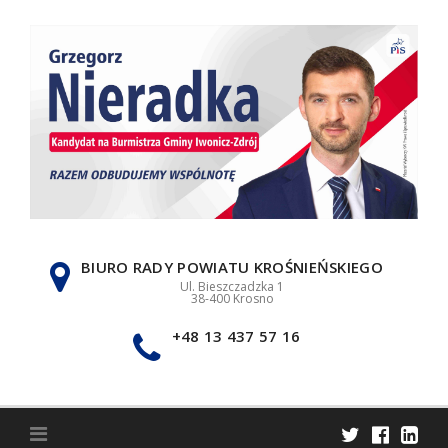
Skip
to
content
BIURO RADY POWIATU KROŚNIEŃSKIEGO
Ul. Bieszczadzka 1
38-400 Krosno
+48 13 437 57 16