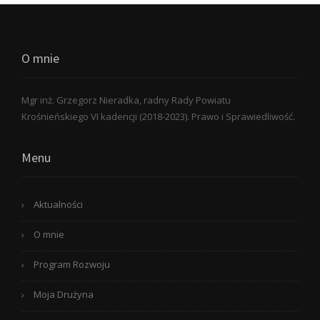
O mnie
Mgr inż. Grzegorz Nieradka, radny Rady Powiatu
Krośnieńskiego VI kadencji (2018-2023). Prawo i Sprawiedliwość.
Menu
Aktualności
O mnie
Program Rozwoju
Moja Drużyna