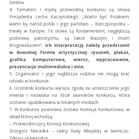
średnia.
4. Tematem i myślą przewodnią konkursu są słowa
Prezydenta Lecha Kaczyńskiego: „Warto być Polakiem;
warto by naród polski i jego państwo – Rzeczpospolita –
trwały w Europie. Te słowa są fundamentem, najgłębszą
podstawą patriotyzmu, są także Waszym i moim
drogowskazem”.
Ich interpretację należy przedstawić
w dowolnej formie artystycznej: rysunek, plakat,
grafika komputerowa, wiersz, wypracowanie,
prezentacja multimedialna i inne.
5. Organizator i jego najbliższa rodzina nie mogą brać
udziału w konkursie.
6. Uczestnik konkursu wyraża zgodę na umieszczenie jego
imienia i nazwiska na liście laureatów konkursu, która
zostanie opublikowana w lokalnych mediach.
7. W konkursie powołana została Komisja Konkursowa, w
skład której wchodzą:
– Przewodniczący Komisji Konkursowej:
Grzegorz Nieradka – radny Rady Miejskiej w Iwoniczu-
Zdroju; organizator