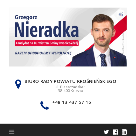
Skip
to
content
BIURO RADY POWIATU KROŚNIEŃSKIEGO
Ul. Bieszczadzka 1
38-400 Krosno
+48 13 437 57 16