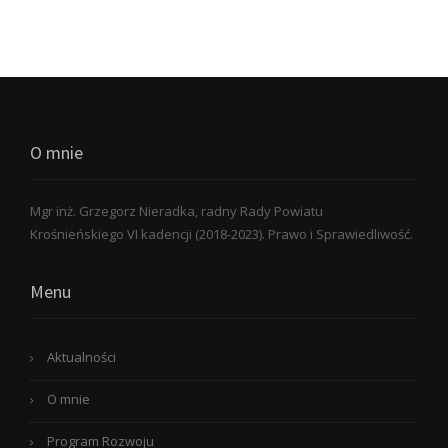
O mnie
Mgr inż. Grzegorz Nieradka, radny Rady Powiatu
Krośnieńskiego VI kadencji (2018-2023). Prawo i Sprawiedliwość.
Menu
Aktualności
O mnie
Program Rozwoju