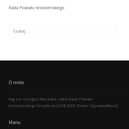
Rada Powiatu Krośnieńskiego
Szukaj:
O mnie
Mgr inż. Grzegorz Nieradka, radny Rady Powiatu
Krośnieńskiego VI kadencji (2018-2023). Prawo i Sprawiedliwość.
Menu