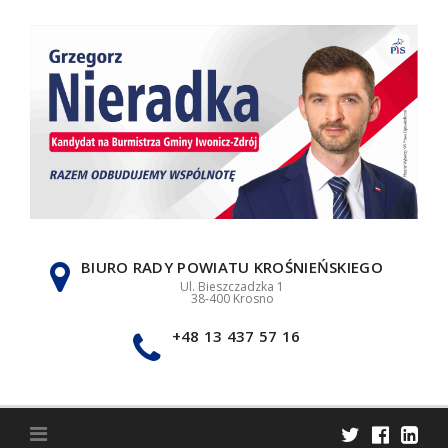
Skip
to
content
BIURO RADY POWIATU KROŚNIEŃSKIEGO
Ul. Bieszczadzka 1
38-400 Krosno
+48 13 437 57 16