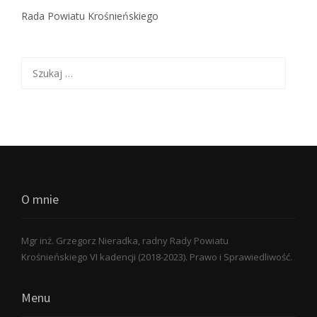
Rada Powiatu Krośnieńskiego
Szukaj:
O mnie
Mgr inż. Grzegorz Nieradka, radny Rady Powiatu
Krośnieńskiego VI kadencji (2018-2023). Prawo i Sprawiedliwość.
Menu