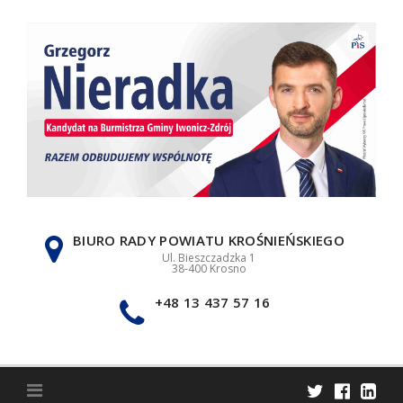
Skip
to
content
BIURO RADY POWIATU KROŚNIEŃSKIEGO
Ul. Bieszczadzka 1
38-400 Krosno
+48 13 437 57 16