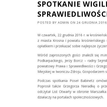
SPOTKANIE WIGIL
SPRAWIEDLIWOŚC
POSTED BY
ADMIN
ON
24 GRUDNIA 2016
W czwartek, 22 grudnia 2016 r. w krośnieński
z miasta Krosna i powiatu krośnieńskiego 
opłatkiem i przekazać sobie najlepsze życzen
Wśród zaproszonych gości znaleźli się m.
Podkarpackiego, Jerzy Borcz – radny Sejm
powiatowy Prawa i Sprawiedliwości i Grzeg
Miejskiej w Iwoniczu-Zdroju. Gospodarzem s
Podczas spotkania Poseł Babinetz omówi
Poprosił także Grzegorza Nieradkę o przed
odczytał List Otwarty w obronie Marszałk
działaczy na portalach społecznościowych.