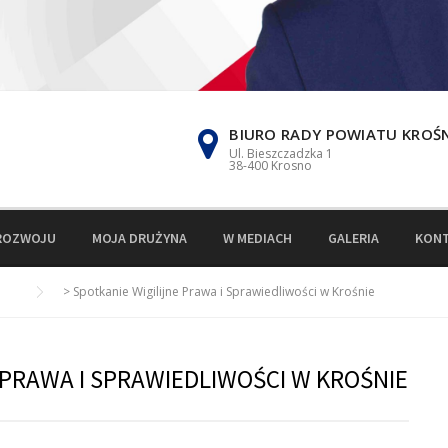
BIURO RADY POWIATU KROŚ
Ul. Bieszczadzka 1
38-400 Krosno
ROZWOJU
MOJA DRUŻYNA
W MEDIACH
GALERIA
KON
>
Spotkanie Wigilijne Prawa i Sprawiedliwości w Krośnie
 PRAWA I SPRAWIEDLIWOŚCI W KROŚNIE