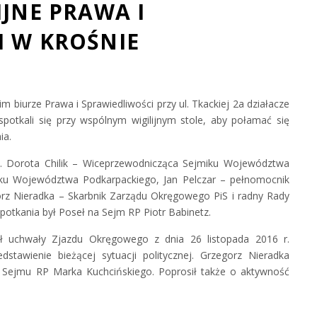
IJNE PRAWA I
I W KROŚNIE
m biurze Prawa i Sprawiedliwości przy ul. Tkackiej 2a działacze
spotkali się przy wspólnym wigilijnym stole, aby połamać się
ia.
in. Dorota Chilik – Wiceprzewodnicząca Sejmiku Województwa
iku Województwa Podkarpackiego, Jan Pelczar – pełnomocnik
orz Nieradka – Skarbnik Zarządu Okręgowego PiS i radny Rady
potkania był Poseł na Sejm RP Piotr Babinetz.
ł uchwały Zjazdu Okręgowego z dnia 26 listopada 2016 r.
stawienie bieżącej sytuacji politycznej. Grzegorz Nieradka
a Sejmu RP Marka Kuchcińskiego. Poprosił także o aktywność