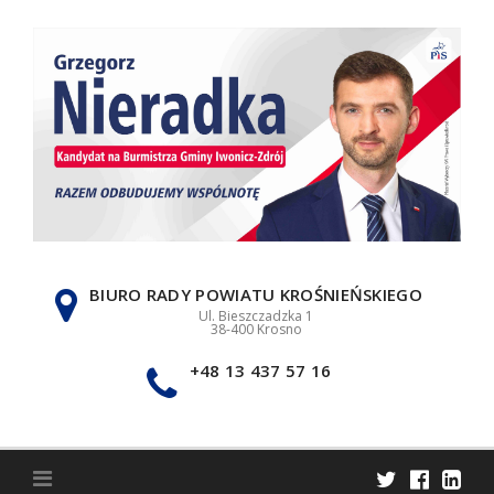
Skip
to
content
BIURO RADY POWIATU KROŚNIEŃSKIEGO
Ul. Bieszczadzka 1
38-400 Krosno
+48 13 437 57 16