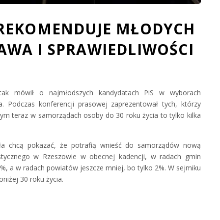
 REKOMENDUJE MŁODYCH
WA I SPRAWIEDLIWOŚCI
– tak mówił o najmłodszych kandydatach PiS w wyborach
Podczas konferencji prasowej zaprezentował tych, którzy
rym teraz w samorządach osoby do 30 roku życia to tylko kilka
sła chcą pokazać, że potrafią wnieść do samorządów nową
ystycznego w Rzeszowie w obecnej kadencji, w radach gmin
 3%, a w radach powiatów jeszcze mniej, bo tylko 2%. W sejmiku
iżej 30 roku życia.