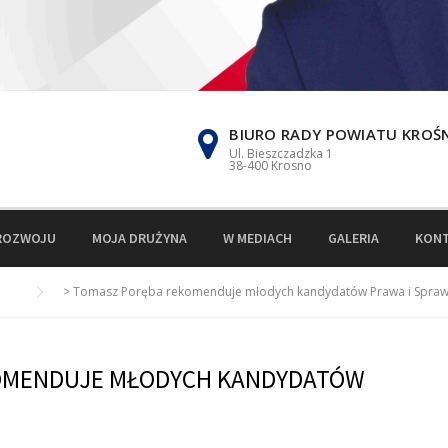
BIURO RADY POWIATU KROŚ
Ul. Bieszczadzka 1
38-400 Krosno
ROZWOJU
MOJA DRUŻYNA
W MEDIACH
GALERIA
KON
>
Tomasz Poręba rekomenduje młodych kandydatów Prawa i Sprawi
OMENDUJE MŁODYCH KANDYDATÓW