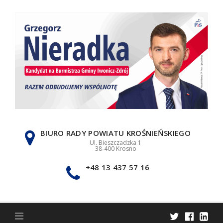
Skip
to
content
BIURO RADY POWIATU KROŚNIEŃSKIEGO
Ul. Bieszczadzka 1
38-400 Krosno
+48 13 437 57 16