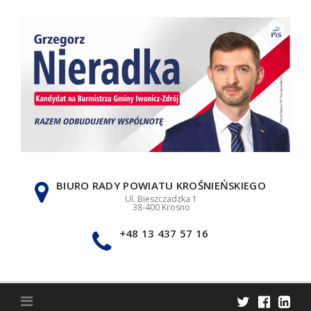
Skip
to
content
BIURO RADY POWIATU KROŚNIEŃSKIEGO
Ul. Bieszczadzka 1
38-400 Krosno
+48 13 437 57 16