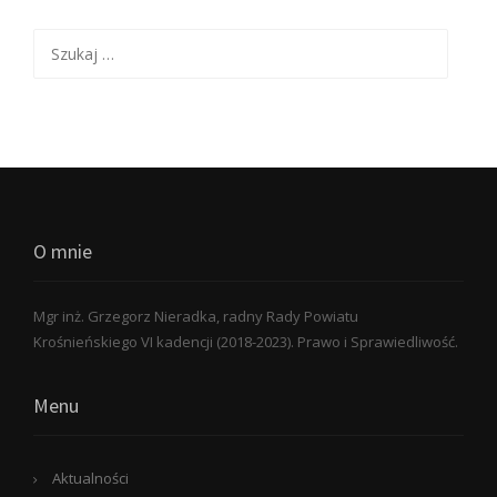
Szukaj:
O mnie
Mgr inż. Grzegorz Nieradka, radny Rady Powiatu
Krośnieńskiego VI kadencji (2018-2023). Prawo i Sprawiedliwość.
Menu
Aktualności