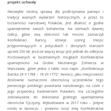
projekt uchwały
Niezwykle istotną sprawą dla podtrzymania pamięci i
tradycji ważnych wydarzeń historycznych, a przez to
tożsamości narodowej Polaków, jest dbałość o godne
upamiętnienie swoich bohaterów. Na ziemiach dawnej
Galicji, gdzie swą obecność tak mocno zaznaczyli
Konfederaci Barscy, istnieje szereg miejsc
przypominających o potyczkach i zbrojnych starciach
sprzed 250 lat. Jeszcze więcej wciąż jest jednak do odkrycia.
Pochowanych w bezimiennych mogiłach Konfederatów
upamiętniono na Grobie Nieznanego Żołnierza w
Warszawie, gdzie jedna z tablic nosi napis: „Konfederacja
Barska 29 II 1768 – 18 VII 1772”. Iwonicz, jako miejscowość
dosłownie naznaczone obecnością uczestników tego
pierwszego polskiego powstania narodowego, na czele z
jego przywódcą Kazimierzem Pułaskim, ma szczególne
zobowiązanie do dokonania godnego upamiętnienia
obrońców Ojczyzny. Wybudowane w 2017 roku – jedyne
rondo w Iwoniczu – powinno nosić imię Konfederatów