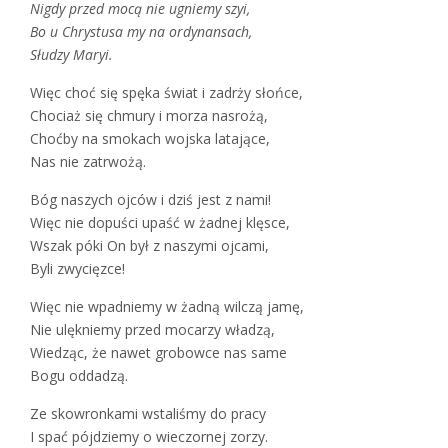
Nigdy przed mocą nie ugniemy szyi,
Bo u Chrystusa my na ordynansach,
Słudzy Maryi.
Więc choć się spęka świat i zadrży słońce,
Chociaż się chmury i morza nasrożą,
Choćby na smokach wojska latające,
Nas nie zatrwożą.
Bóg naszych ojców i dziś jest z nami!
Więc nie dopuści upaść w żadnej klęsce,
Wszak póki On był z naszymi ojcami,
Byli zwycięzce!
Więc nie wpadniemy w żadną wilczą jamę,
Nie ulękniemy przed mocarzy władzą,
Wiedząc, że nawet grobowce nas same
Bogu oddadzą.
Ze skowronkami wstaliśmy do pracy
I spać pójdziemy o wieczornej zorzy.