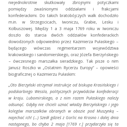
niejednokrotnie skutkowały zbrojnymi potyczkami
pomiędzy zwaśnionymi oddziałami i frakcjami
konfederackimi. Do takich bratobójczych walk dochodziło
m.in. w Strzegocicach, Iwoniczu, Grabie, Lesku i
Kolbuszowej. Między 1 a 3 maja 1769 roku w Iwoniczu
doszło do starcia dwóch oddziałów konfederackich
dowodzonych odpowiednio przez Kazimierza Pułaskiego –
będącego wówczas regimentarzem województwa
krakowskiego i sandomierskiego, oraz Józefa Bierzyńskiego
– ówczesnego marszałka sieradzkiego. Tak pisze o nim
Janusz Roszko w „Ostatnim Rycerzu Europy” – opowieści
biograficznej o Kazimierzu Pułaskim:
„Oto Bierzyński otrzymał instrukcje od biskupa Krasińskiego i
podskarbiego Wessla, politycznych przywódców konfederacji
w kraju. Lubomirskiego, a z nim razem Pułaskiego należy
odsunąć. Gdyby nie chcieli uznać władzy Bierzyńskiego i jego
kolegów marszałków obranych w obozie pod Muszynką –
najechać ich! (…) Szedł gdzieś z Gorlic na Krosno i dalej dnia
następnego, bo chyba 2 maja [1769 r.] przydarzyła się ta