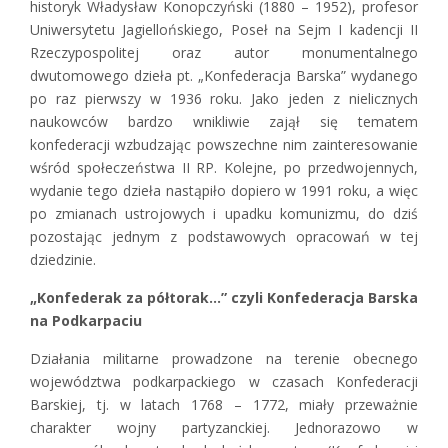
historyk Władysław Konopczyński (1880 – 1952), profesor
Uniwersytetu Jagiellońskiego, Poseł na Sejm I kadencji II
Rzeczypospolitej oraz autor monumentalnego
dwutomowego dzieła pt. „Konfederacja Barska” wydanego
po raz pierwszy w 1936 roku. Jako jeden z nielicznych
naukowców bardzo wnikliwie zajął się tematem
konfederacji wzbudzając powszechne nim zainteresowanie
wśród społeczeństwa II RP. Kolejne, po przedwojennych,
wydanie tego dzieła nastąpiło dopiero w 1991 roku, a więc
po zmianach ustrojowych i upadku komunizmu, do dziś
pozostając jednym z podstawowych opracowań w tej
dziedzinie.
„Konfederak za półtorak…” czyli Konfederacja Barska
na Podkarpaciu
Działania militarne prowadzone na terenie obecnego
województwa podkarpackiego w czasach Konfederacji
Barskiej, tj. w latach 1768 – 1772, miały przeważnie
charakter wojny partyzanckiej. Jednorazowo w