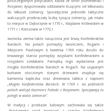
poszczególnych potyczkach, każda ze stron (Konfederaci i
Rosjanie) dysponowała oddziałami liczącymi od kilkunastu
do kilkuset żołnierzy. Sporadycznie jednostki taktyczne
walczących przekraczały liczbę tysiąca żołnierzy, jak miało
to miejsce w Dęborzynie w 1770 r., Majdanie Królewskim w
1771 r. i Rzeszowie w 1772 r.
Iwonicka ziemia także nasączona jest krwią Konfederatów
Barskich. Na polach pomiędzy Iwoniczem, Rogami i
Miejscem Piastowym 6 kwietnia 1769 roku doszło do
krwawego starcia pomiędzy wojskami konfederackimi a
rosyjskimi żołdakami. Pamiątką tego wydarzenia jest
mogiła Konfederatów Barskich w Rogach. Na usypanym
kurhanie otoczonym starymi drzewami znajduje się
kamienna kapliczka oraz drewniana tablica z napisem
„Mogiła Konfederatów Barskich. W 1769 r. na pobliskich
polach walczył Kazimierz Pułaski z Rosjanami. Spoczywają tu
polegli w walce żołnierze”
.
W tradycji i przekazie ludowym zachowała się także
„Przyśpiewka spod Iwonicza” z czasów Konfederacji