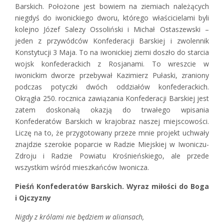
Barskich. Położone jest bowiem na ziemiach należących
niegdyś do iwonickiego dworu, którego właścicielami byli
kolejno Józef Salezy Ossoliński i Michał Ostaszewski –
jeden z przywódców Konfederacji Barskiej i zwolennik
Konstytucji 3 Maja. To na iwonickiej ziemi doszło do starcia
wojsk konfederackich z Rosjanami. To wreszcie w
iwonickim dworze przebywał Kazimierz Pułaski, zraniony
podczas potyczki dwóch oddziałów konfederackich.
Okrągła 250. rocznica zawiązania Konfederacji Barskiej jest
zatem doskonałą okazją do trwałego wpisania
Konfederatów Barskich w krajobraz naszej miejscowości.
Liczę na to, że przygotowany przeze mnie projekt uchwały
znajdzie szerokie poparcie w Radzie Miejskiej w Iwoniczu-
Zdroju i Radzie Powiatu Krośnieńskiego, ale przede
wszystkim wśród mieszkańców Iwonicza.
Pieśń Konfederatów Barskich. Wyraz miłości do Boga
i Ojczyzny
Nigdy z królami nie będziem w aliansach,