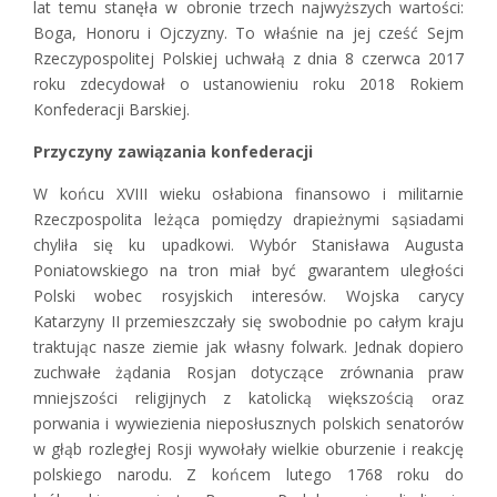
lat temu stanęła w obronie trzech najwyższych wartości:
Boga, Honoru i Ojczyzny. To właśnie na jej cześć Sejm
Rzeczypospolitej Polskiej uchwałą z dnia 8 czerwca 2017
roku zdecydował o ustanowieniu roku 2018 Rokiem
Konfederacji Barskiej.
Przyczyny zawiązania konfederacji
W końcu XVIII wieku osłabiona finansowo i militarnie
Rzeczpospolita leżąca pomiędzy drapieżnymi sąsiadami
chyliła się ku upadkowi. Wybór Stanisława Augusta
Poniatowskiego na tron miał być gwarantem uległości
Polski wobec rosyjskich interesów. Wojska carycy
Katarzyny II przemieszczały się swobodnie po całym kraju
traktując nasze ziemie jak własny folwark. Jednak dopiero
zuchwałe żądania Rosjan dotyczące zrównania praw
mniejszości religijnych z katolicką większością oraz
porwania i wywiezienia nieposłusznych polskich senatorów
w głąb rozległej Rosji wywołały wielkie oburzenie i reakcję
polskiego narodu. Z końcem lutego 1768 roku do