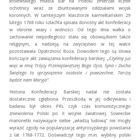
królewskiego miasta Bar na Podolu zmierzali licznie
ochotnicy wraz ze zbuntowanymi oddziałami wojsk
koronnych. W tamtejszym klasztorze karmelitańskim 29
lutego 1768 roku szlachta spisała donośny akt konfederacji
w obronie wiary i wolności. Od tego dnia walka o
zachowanie niepodległości stała się obowiązkiem także
religijnym, a nadzieją na zwycięstwo w tej walce
pozostawała Opatrzność Boża. Dowodem tego są słowa
kończące akt zawiązania konfederacji barskiej:
„Czyńmy już
więc w Imię Trójcy Przenajświętszej Boga Ojca, Syna i Ducha
Świętego to sprzysiężenie osobiste i powszechne. Tarczą
będzie nam Maryja”
.
Historia Konfederacji Barskiej nadal nie została
dostatecznie zgłębiona. Przeszkodą w jej odkrywaniu i
badaniu był okres PRL czyli czas komunistycznego
zniewolenia Polski po II wojnie światowej. Sowieckie
marionetki nazywające siebie „władzą ludową” nie mogły
wyrazić zgody na popularyzację antyrosyjskiego powstania
z lat 1768-1772. Doświadczył tego m.in. wybitny polski