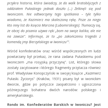
przykra historia, która świadczy, że do walk bratobójczych z
oddziałem Pułaskiego jednak doszło (…) Zetknęli się pod
Iwoniczem. Nie odtworzymy tego spotkania – tyle tylko
wiadomo, że Kazimierz ma skaleczoną rękę. Pisze za niego
kto inny list do księcia Marcina [Lubomirskiego]. Tłumaczy się,
że obcej do pisania używa ręki „bom na swoje kalika, ale nie
na zawsze”. Informuje, że to „po zakończeniu tragedii z
komendą jmp Bierzyńskiego w Iwoniczu””.
Wśród konfederatów oraz wśród współczesnych im ludzi
powtarzany był przekaz, że rana zadana Pułaskiemu pod
Iwoniczem „ma rosyjską przyczynę”. List, którego słowa
zostały zacytowane i którego fragmenty przytacza również
prof. Władysław Konopczyński w swojej książce „Kazimierz
Pułaski. Życiorys” (Kraków, 1931) pisany był w iwonickim
dworze, gdzie po potyczce zaopatrzono i ugoszczona
późniejszego bohatera dwóch narodów: polskiego i
amerykańskiego.
Rondo im. Konfederatów Barskich w Iwoniczu? Jest