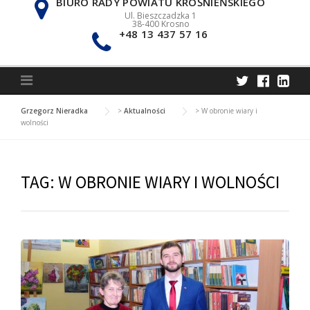
BIURO RADY POWIATU KROŚNIEŃSKIEGO
Ul. Bieszczadzka 1
38-400 Krosno
+48 13 437 57 16
Grzegorz Nieradka
>
Aktualności
>
W obronie wiary i
wolności
TAG:
W OBRONIE WIARY I WOLNOŚCI