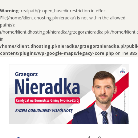
Warning
: realpath(): open_basedir restriction in effect.
File(/home/klient.dhosting.pl/nieradka) is not within the allowed
path(s):
(/home/klient.dhosting.pl/nieradka/grzegorznieradka.pl/:/home/klien
in
/home/klient.dhosting.pl/nieradka/grzegorznieradka.pl/publ
content/plugins/wp-google-maps/legacy-core.php
on line
385
Skip
to
content