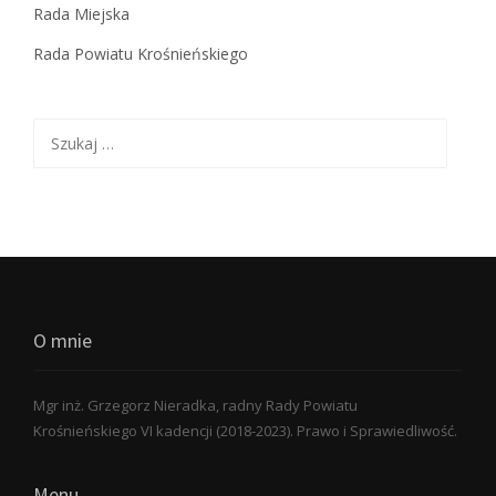
Rada Miejska
Rada Powiatu Krośnieńskiego
Szukaj:
O mnie
Mgr inż. Grzegorz Nieradka, radny Rady Powiatu
Krośnieńskiego VI kadencji (2018-2023). Prawo i Sprawiedliwość.
Menu