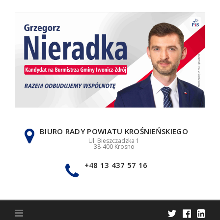
Skip
to
content
BIURO RADY POWIATU KROŚNIEŃSKIEGO
Ul. Bieszczadzka 1
38-400 Krosno
+48 13 437 57 16