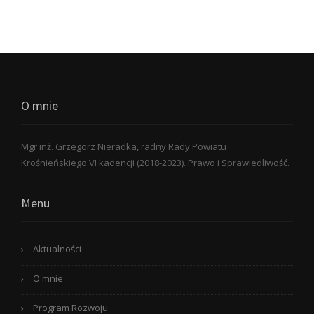
O mnie
Mgr inż. Grzegorz Nieradka, radny Rady Powiatu
Krośnieńskiego VI kadencji (2018-2023). Prawo i Sprawiedliwość.
Menu
Aktualności
O mnie
Program Rozwoju