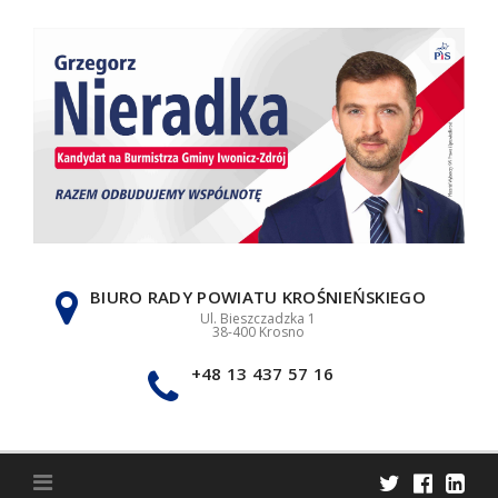
Skip
to
content
BIURO RADY POWIATU KROŚNIEŃSKIEGO
Ul. Bieszczadzka 1
38-400 Krosno
+48 13 437 57 16