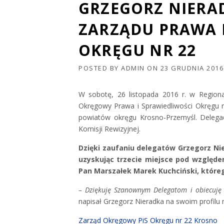
GRZEGORZ NIERA
ZARZĄDU PRAWA 
OKRĘGU NR 22
POSTED BY
ADMIN
ON
23 GRUDNIA 2016
W sobotę, 26 listopada 2016 r. w Region
Okręgowy Prawa i Sprawiedliwości Okręgu 
powiatów okręgu Krosno-Przemyśl. Delega
Komisji Rewizyjnej.
Dzięki zaufaniu delegatów Grzegorz Ni
uzyskując trzecie miejsce pod względ
Pan Marszałek Marek Kuchciński, które
– Dziękuję Szanownym Delegatom i obiecuję 
napisał Grzegorz Nieradka na swoim profilu
Zarząd Okręgowy PiS Okręgu nr 22 Krosno