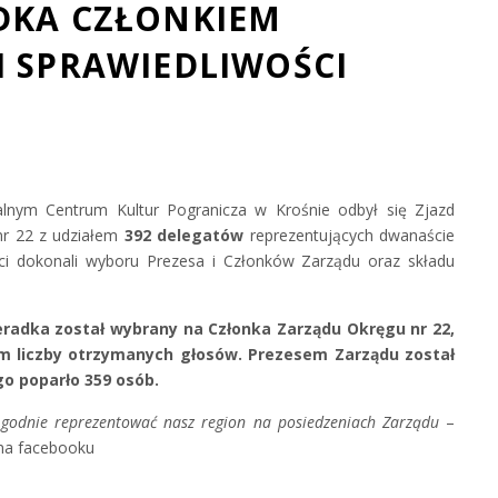
DKA CZŁONKIEM
I SPRAWIEDLIWOŚCI
alnym Centrum Kultur Pogranicza w Krośnie odbył się Zjazd
nr 22 z udziałem
392 delegatów
reprezentujących dwanaście
ci dokonali wyboru Prezesa i Członków Zarządu oraz składu
eradka został wybrany na Członka Zarządu Okręgu nr 22,
em liczby otrzymanych głosów. Prezesem Zarządu został
go poparło 359 osób.
godnie reprezentować nasz region na posiedzeniach Zarządu
–
 na facebooku