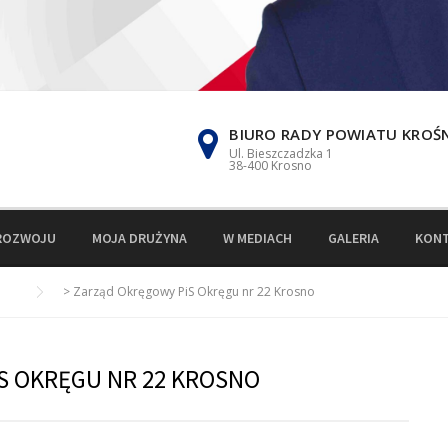
BIURO RADY POWIATU KROŚ
Ul. Bieszczadzka 1
38-400 Krosno
ROZWOJU
MOJA DRUŻYNA
W MEDIACH
GALERIA
KON
>
Zarząd Okręgowy PiS Okręgu nr 22 Krosno
S OKRĘGU NR 22 KROSNO