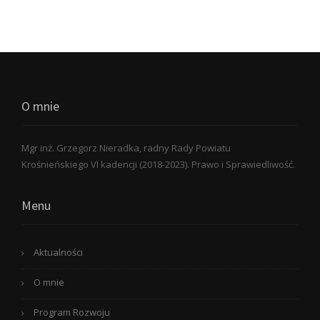
O mnie
Mgr inż. Grzegorz Nieradka, radny Rady Powiatu
Krośnieńskiego VI kadencji (2018-2023). Prawo i Sprawiedliwość.
Menu
Aktualności
O mnie
Program Rozwoju