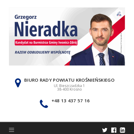
Skip
to
content
BIURO RADY POWIATU KROŚNIEŃSKIEGO
Ul. Bieszczadzka 1
38-400 Krosno
+48 13 437 57 16