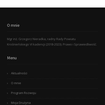
O mnie
Mgr inż. Grzegorz Nieradka, radny Rady Powiatu
Krośnieńskiego VI kadencji (2018-2023). Prawo i Sprawiedliwość.
Menu
Aktualności
O mnie
Program Rozwoju
Moja Drużyna