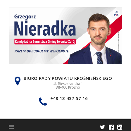
Skip
to
content
BIURO RADY POWIATU KROŚNIEŃSKIEGO
Ul. Bieszczadzka 1
38-400 Krosno
+48 13 437 57 16