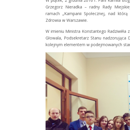
W piątek, 2 grudnia 2016 r. Pani Kamila B
Grzegorz Nieradka – radny Rady Miejskie
ramach „Kampanii Społecznej, nad którą 
Zdrowia w Warszawie.
W imieniu Ministra Konstantego Radziwiłła z
Głowala, Podsekretarz Stanu nadzorująca D
kolejnym elementem w podejmowanych stara