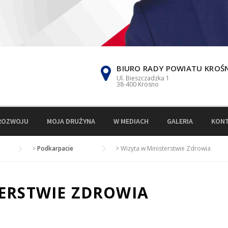
BIURO RADY POWIATU KROŚ
Ul. Bieszczadzka 1
38-400 Krosno
ROZWOJU
MOJA DRUŻYNA
W MEDIACH
GALERIA
KON
>
Podkarpacie
>
Wizyta w Ministerstwie Zdrowia
TERSTWIE ZDROWIA