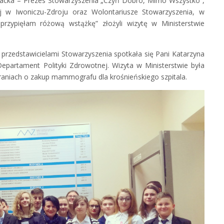
ogacka – Prezes Stowarzyszenia „Czyń Dobro, Mimo Wszystko”,
j w Iwoniczu-Zdroju oraz Wolontariusze Stowarzyszenia, w
przypięłam różową wstążkę” złożyli wizytę w Ministerstwie
 przedstawicielami Stowarzyszenia spotkała się Pani Katarzyna
epartament Polityki Zdrowotnej. Wizyta w Ministerstwie była
niach o zakup mammografu dla krośnieńskiego szpitala.