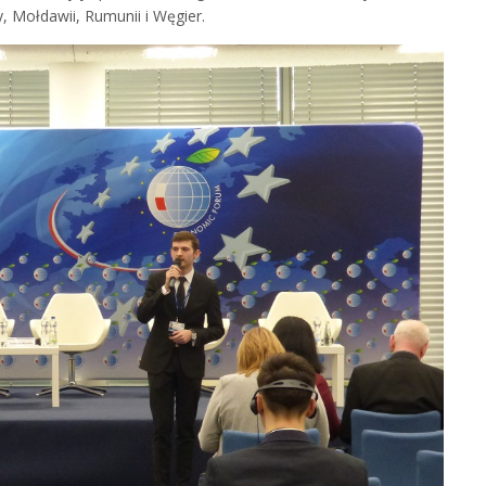
, Mołdawii, Rumunii i Węgier.