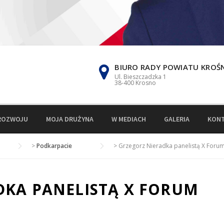
BIURO RADY POWIATU KROŚ
Ul. Bieszczadzka 1
38-400 Krosno
ROZWOJU
MOJA DRUŻYNA
W MEDIACH
GALERIA
KON
>
Podkarpacie
>
Grzegorz Nieradka panelistą X Foru
DKA PANELISTĄ X FORUM