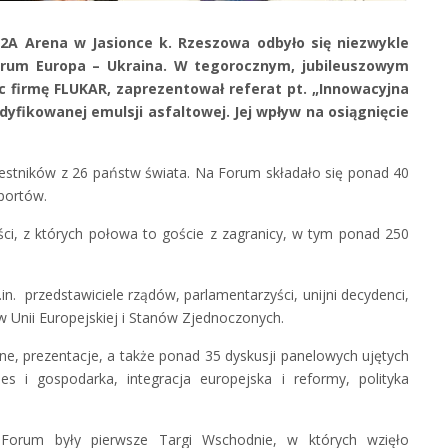
G2A Arena w Jasionce k. Rzeszowa odbyło się niezwykle
orum Europa – Ukraina. W tegorocznym, jubileuszowym
c firmę FLUKAR, zaprezentował referat pt. „Innowacyjna
fikowanej emulsji asfaltowej. Jej wpływ na osiągnięcie
.
czestników z 26 państw świata. Na Forum składało się ponad 40
portów.
ości, z których połowa to goście z zagranicy, w tym ponad 250
n. przedstawiciele rządów, parlamentarzyści, unijni decydenci,
ów Unii Europejskiej i Stanów Zjednoczonych.
ne, prezentacje, a także ponad 35 dyskusji panelowych ujętych
s i gospodarka, integracja europejska i reformy, polityka
orum były pierwsze Targi Wschodnie, w których wzięło