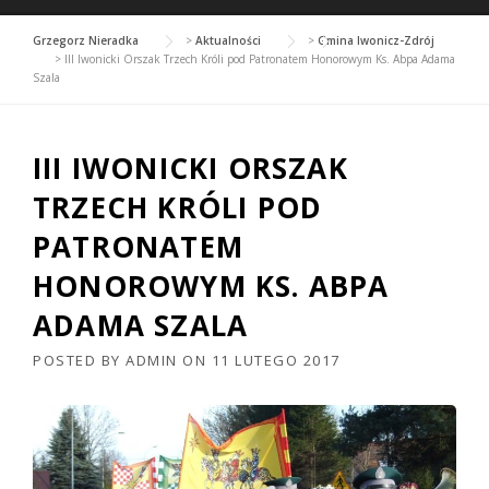
Grzegorz Nieradka
>
Aktualności
>
Gmina Iwonicz-Zdrój
>
III Iwonicki Orszak Trzech Króli pod Patronatem Honorowym Ks. Abpa Adama
Szala
III IWONICKI ORSZAK
TRZECH KRÓLI POD
PATRONATEM
HONOROWYM KS. ABPA
ADAMA SZALA
POSTED BY
ADMIN
ON
11 LUTEGO 2017