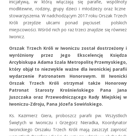
inicjatywą, w którą włączają się parafie, wspólnoty
modlitewne, rodziny, grupy dzieci i młodzieży oraz liczne
stowarzyszenia. W nadchodzącym 2017 roku Orszak Trzech
Króli przejdzie ulicami ponad pięciuset polskich
miejscowości. Wśród nich po raz trzeci znajdzie się również
Iwonicz.
Orszak Trzech Króli w Iwoniczu został dostrzeżony i
wyróżniony przez Jego Ekscelencję Księdza
Arcybiskupa Adama Szala Metropolitę Przemyskiego,
który objął to niezwykle ważne dla iwonickiej parafii
wydarzenie Patronatem Honorowym. III Iwonicki
Orszak Trzech Króli otrzymał także Honorowy
Patronat Starosty Krośnieńskiego Pana Jana
Juszczaka oraz Przewodniczącego Rady Miejskiej w
Iwoniczu-Zdroju, Pana Józefa Sowińskiego.
Ks. Kazimierz Giera, proboszcz parafii pw. Wszystkich
Świętych w Iwoniczu i Grzegorz Nieradka, Koordynator
Iwonickiego Orszaku Trzech Króli mają zaszczyt zaprosić