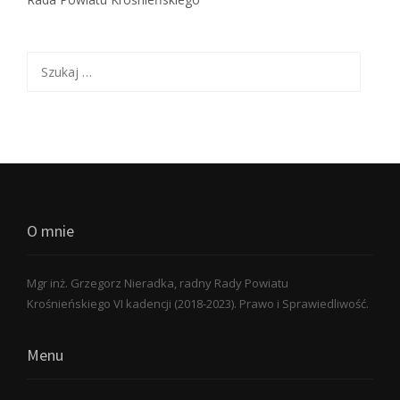
Szukaj:
O mnie
Mgr inż. Grzegorz Nieradka, radny Rady Powiatu
Krośnieńskiego VI kadencji (2018-2023). Prawo i Sprawiedliwość.
Menu