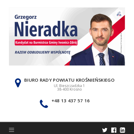
Skip
to
content
BIURO RADY POWIATU KROŚNIEŃSKIEGO
Ul. Bieszczadzka 1
38-400 Krosno
+48 13 437 57 16