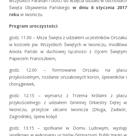
wszystkich Parafian i Gości do wzięcia udziału w obchodach
Święta Objawienia Pańskiego
w dniu 6 stycznia 2017
roku
w Iwoniczu.
Program uroczystości:
godz. 11.00 – Msza Święta z udziałem uczestników Orszaku
w kościele pw. Wszystkich Świętych w Iwoniczu, modlitwa
Anioła Pański w duchowej łączności z Ojcem Świętym
Papieżem Franciszkiem,
godz. 12.00 – formowanie Orszaku na placu
przykościelnym, rozdanie orszakowych koron, śpiewników i
chorągiewek,
godz. 12.15 – wymarsz z Trzema Królami z placu
przykościelnego z udziałem Gminnej Orkiestry Dętej w
Iwoniczu, przejście ulicami Iwonicza (Długa, Zadwór,
Zagrodniki), śpiew kolęd
godz. 13.15 – spotkanie w Domu Ludowym, występ
jasełkowy w wykonaniu uczniów Gimnazjum Publicznego w