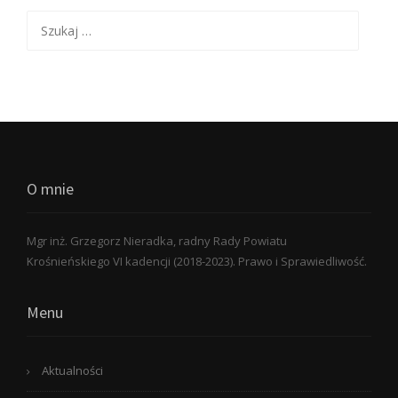
Szukaj:
O mnie
Mgr inż. Grzegorz Nieradka, radny Rady Powiatu
Krośnieńskiego VI kadencji (2018-2023). Prawo i Sprawiedliwość.
Menu
Aktualności