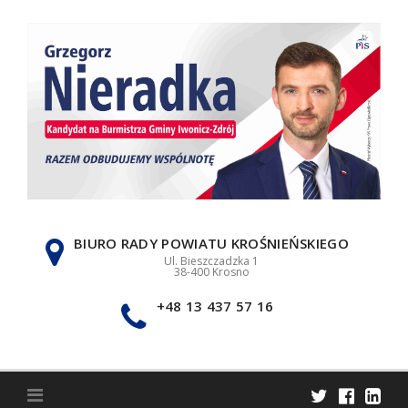
Skip
to
content
BIURO RADY POWIATU KROŚNIEŃSKIEGO
Ul. Bieszczadzka 1
38-400 Krosno
+48 13 437 57 16