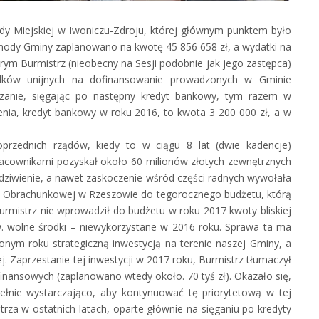
Rady Miejskiej w Iwoniczu-Zdroju, której głównym punktem było
hody Gminy zaplanowano na kwotę 45 856 658 zł, a wydatki na
tórym Burmistrz (nieobecny na Sesji podobnie jak jego zastępca)
dków unijnych na dofinansowanie prowadzonych w Gminie
iązanie, sięgając po następny kredyt bankowy, tym razem w
enia, kredyt bankowy w roku 2016, to kwota 3 200 000 zł, a w
oprzednich rządów, kiedy to w ciągu 8 lat (dwie kadencje)
acownikami pozyskał około 60 milionów złotych zewnętrznych
zdziwienie, a nawet zaskoczenie wśród części radnych wywołała
zby Obrachunkowej w Rzeszowie do tegorocznego budżetu, którą
Burmistrz nie wprowadził do budżetu w roku 2017 kwoty bliskiej
tzw. wolne środki – niewykorzystane w 2016 roku. Sprawa ta ma
nym roku strategiczną inwestycją na terenie naszej Gminy, a
 Zaprzestanie tej inwestycji w 2017 roku, Burmistrz tłumaczył
finansowych (zaplanowano wtedy około. 70 tyś zł). Okazało się,
ełnie wystarczająco, aby kontynuować tę priorytetową w tej
trza w ostatnich latach, oparte głównie na sięganiu po kredyty