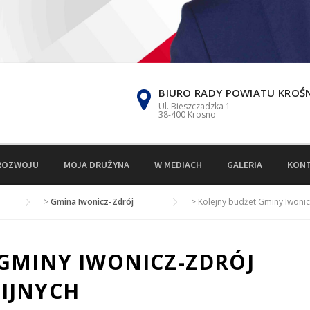
BIURO RADY POWIATU KROŚ
Ul. Bieszczadzka 1
38-400 Krosno
ROZWOJU
MOJA DRUŻYNA
W MEDIACH
GALERIA
KON
>
Gmina Iwonicz-Zdrój
>
Kolejny budżet Gminy Iwonic
GMINY IWONICZ-ZDRÓJ
IJNYCH