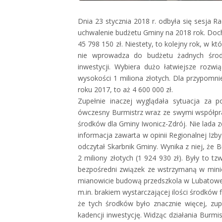
Dnia 23 stycznia 2018 r. odbyła się sesja 
uchwalenie budżetu Gminy na 2018
rok. Doc
45 798 150 zł. Niestety, to kolejny rok, w k
nie wprowadza do budżetu żadnych śro
inwestycji. Wybiera dużo łatwiejsze rozw
wysokości 1 miliona złotych. Dla przypomni
roku 2017, to aż 4 600 000 zł.
Zupełnie inaczej wyglądała sytuacja za p
ówczesny Burmistrz wraz ze swymi współpr
środków dla Gminy Iwonicz-Zdrój. Nie lada 
informacja zawarta w opinii Regionalnej I
odczytał Skarbnik Gminy. Wynika z niej, że 
2 miliony złotych (1 924 930 zł). Były to 
bezpośredni związek ze wstrzymaną w minio
mianowicie budową przedszkola w Lubatowej.
m.in. brakiem wystarczającej ilości środków 
że tych środków było znacznie więcej, zup
kadencji inwestycję. Widząc działania Burmis