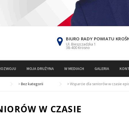
BIURO RADY POWIATU KROŚ
Ul. Bieszczadzka 1
38-400 Krosno
ROZWOJU
MOJA DRUŻYNA
W MEDIACH
GALERIA
KON
>
Bez kategorii
>
Wsparcie dla seniorów w czasie epi
NIORÓW W CZASIE