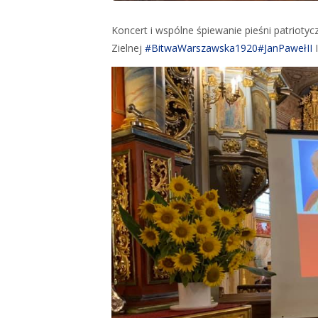
Koncert i wspólne śpiewanie pieśni patrioty
Zielnej
#BitwaWarszawska1920
#JanPawełII
I