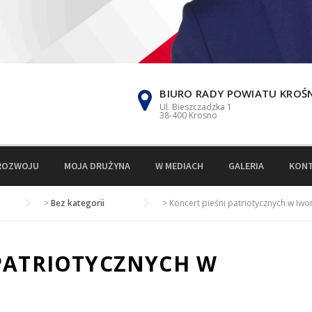
BIURO RADY POWIATU KROŚ
Ul. Bieszczadzka 1
38-400 Krosno
ROZWOJU
MOJA DRUŻYNA
W MEDIACH
GALERIA
KON
>
Bez kategorii
>
Koncert pieśni patriotycznych w Iwo
 PATRIOTYCZNYCH W