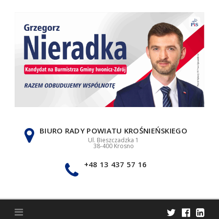
Skip
to
content
BIURO RADY POWIATU KROŚNIEŃSKIEGO
Ul. Bieszczadzka 1
38-400 Krosno
+48 13 437 57 16