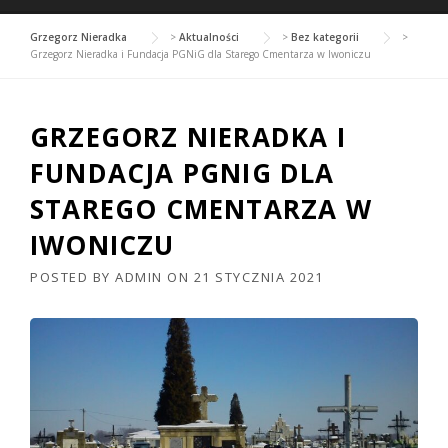
Grzegorz Nieradka
>
Aktualności
>
Bez kategorii
>
Grzegorz Nieradka i Fundacja PGNiG dla Starego Cmentarza w Iwoniczu
GRZEGORZ NIERADKA I
FUNDACJA PGNIG DLA
STAREGO CMENTARZA W
IWONICZU
POSTED BY
ADMIN
ON
21 STYCZNIA 2021