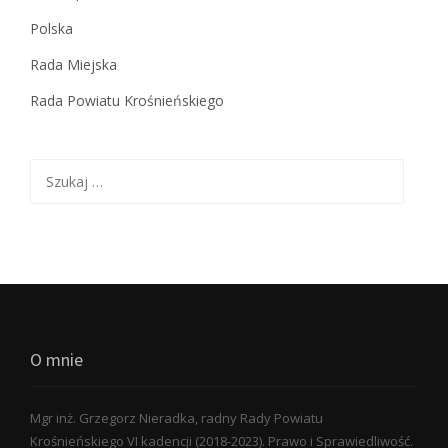
Polska
Rada Miejska
Rada Powiatu Krośnieńskiego
Szukaj:
O mnie
Mgr inż. Grzegorz Nieradka, radny Rady Powiatu
Krośnieńskiego VI kadencji (2018-2023). Prawo i Sprawiedliwość.