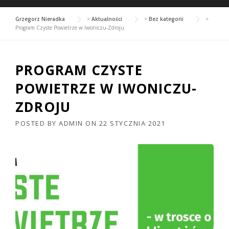
Grzegorz Nieradka
>
Aktualności
>
Bez kategorii
>
Program Czyste Powietrze w Iwoniczu-Zdroju
PROGRAM CZYSTE
POWIETRZE W IWONICZU-
ZDROJU
POSTED BY
ADMIN
ON
22 STYCZNIA 2021