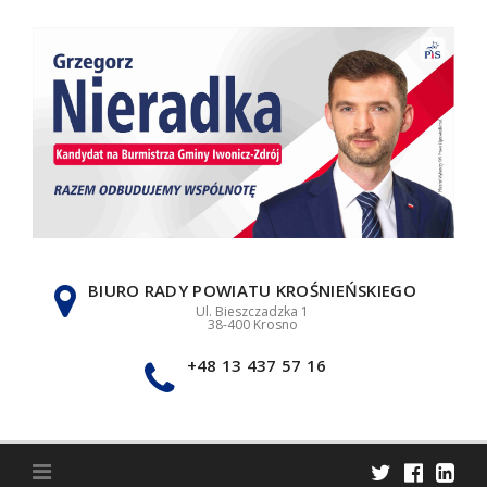
Skip
to
content
BIURO RADY POWIATU KROŚNIEŃSKIEGO
Ul. Bieszczadzka 1
38-400 Krosno
+48 13 437 57 16