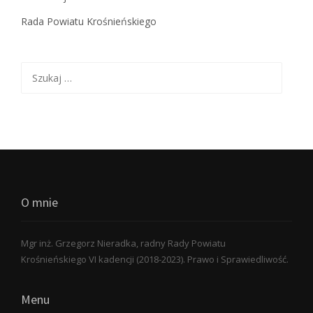
Rada Powiatu Krośnieńskiego
Szukaj:
O mnie
Mgr inż. Grzegorz Nieradka, radny Rady Powiatu
Krośnieńskiego VI kadencji (2018-2023). Prawo i Sprawiedliwość.
Menu